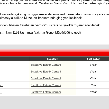
recini hızla tamamlayarak Yerebatan Sarnıcı’nı 6 Haziran Cumartesi günü yen
’ye kadar çıkan giriş uygulaması da sona erdi. Yerebatan Sarnıcı’nı yerli ziya
ulmasıyla birlikte Müzekart kapsamında giriş yapılabilecek.
inden itibaren Yerebatan Sarnıcı’nı ücretli bir şekilde ziyaret edebilecek.
as... Tam 1191 taşınmaz Vakıflar Genel Müdürlüğüne geçti
Kategori
Son Yazan
Estetik ve Estetik Cerrahi
aYdan
.
Estetik ve Estetik Cerrahi
aYdan
Estetik ve Estetik Cerrahi
aYdan
...
Estetik ve Estetik Cerrahi
aYdan
..
Estetik ve Estetik Cerrahi
aYdan