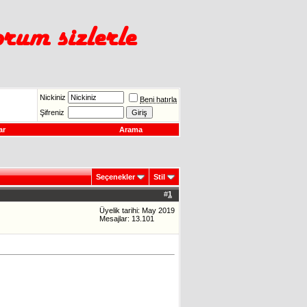
Nickiniz
Beni hatırla
Şifreniz
ar
Arama
Seçenekler
Stil
#
1
Üyelik tarihi: May 2019
Mesajlar: 13.101