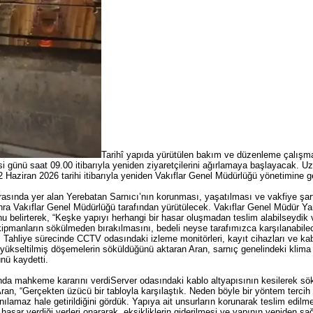
Tarihî yapıda yürütülen bakım ve düzenleme çalışm
 günü saat 09.00 itibarıyla yeniden ziyaretçilerini ağırlamaya başlayacak. U
 2 Haziran 2026 tarihi itibarıyla yeniden Vakıflar Genel Müdürlüğü yönetimine g
arasında yer alan Yerebatan Sarnıcı’nın korunması, yaşatılması ve vakfiye şar
nra Vakıflar Genel Müdürlüğü tarafından yürütülecek. Vakıflar Genel Müdür 
u belirterek, “Keşke yapıyı herhangi bir hasar oluşmadan teslim alabilseydik 
ipmanların sökülmeden bırakılmasını, bedeli neyse tarafımızca karşılanabil
edi. Tahliye sürecinde CCTV odasındaki izleme monitörleri, kayıt cihazları ve k
 yükseltilmiş döşemelerin söküldüğünü aktaran Aran, sarnıç genelindeki klima iç
nü kaydetti.
cı’nda mahkeme kararını verdiServer odasındaki kablo altyapısının kesilerek 
 Aran, “Gerçekten üzücü bir tabloyla karşılaştık. Neden böyle bir yöntem tercih
ılamaz hale getirildiğini gördük. Yapıya ait unsurların korunarak teslim edilme
hasar verdiği yerleri onararak, eksikliklerin giderilmesi ve yapının yeniden sa