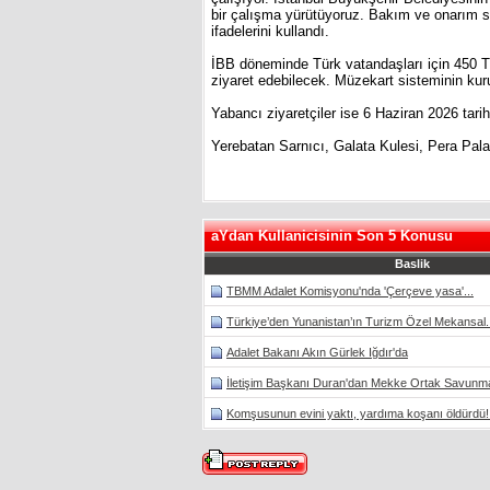
bir çalışma yürütüyoruz. Bakım ve onarım sü
ifadelerini kullandı.
İBB döneminde Türk vatandaşları için 450 TL
ziyaret edebilecek. Müzekart sisteminin kur
Yabancı ziyaretçiler ise 6 Haziran 2026 tarih
Yerebatan Sarnıcı, Galata Kulesi, Pera Pal
aYdan Kullanicisinin Son 5 Konusu
Baslik
TBMM Adalet Komisyonu'nda 'Çerçeve yasa'...
Türkiye’den Yunanistan’ın Turizm Özel Mekansal..
Adalet Bakanı Akın Gürlek Iğdır'da
İletişim Başkanı Duran'dan Mekke Ortak Savunma
Komşusunun evini yaktı, yardıma koşanı öldürdü!.