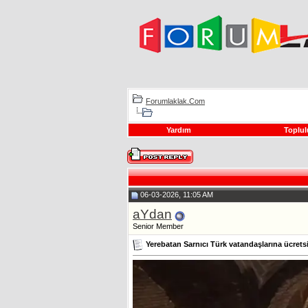
Forumlaklak.Com
Yardım
Toplul
06-03-2026, 11:05 AM
aYdan
Senior Member
Yerebatan Sarnıcı Türk vatandaşlarına ücrets