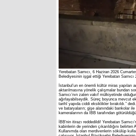
Yerebatan Sarnıcı, 6 Haziran 2026 Cumartesi
Belediyesinin işgal ettiği Yerebatan Sarnıcı
İstanbul’un en önemli kültür miras yapıları 
aktarılmasına yönelik çalışmalar bundan so
Sarnıcı’nın zaten vakıf mülkiyetinde olduğun
ağırlayabilseydik. Süreç boyunca mevcut ek
tarihî yapıda ciddi eksiklikler bırakıldı.” d
ve bataryaların; gişe alanındaki bankolar ile
kameralarının da İBB tarafından götürüldüğü
İBB'nin itirazı reddedildi! Yerebatan Sarnı
kabinlerin de yerinden çıkarıldığını belirten
Kullanımda olan merdivenlerin sökülüp kullan
çalışıyor. İstanbul Büyükşehir Belediyesinin 