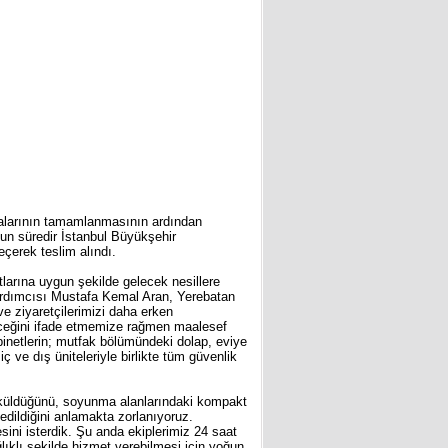
alarının tamamlanmasının ardından
zun süredir İstanbul Büyükşehir
eçerek teslim alındı.
tlarına uygun şekilde gelecek nesillere
Yardımcısı Mustafa Kemal Aran, Yerebatan
ve ziyaretçilerimizi daha erken
eceğini ifade etmemize rağmen maalesef
abinetlerin; mutfak bölümündeki dolap, eviye
 ve dış üniteleriyle birlikte tüm güvenlik
söküldüğünü, soyunma alanlarındaki kompakt
 edildiğini anlamakta zorlanıyoruz.
sini isterdik. Şu anda ekiplerimiz 24 saat
ğlıklı şekilde hizmet verebilmesi için yoğun