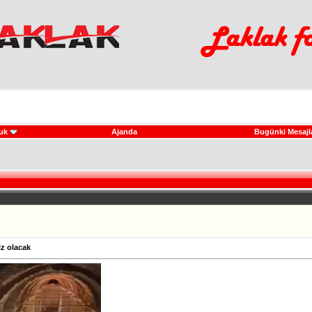
uk
Ajanda
Bugünki Mesajl
iz olacak