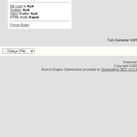
BB code
is
Açık
Smileler
Açık
[IMG]
Kodları
Açık
HTML-Kodu
Kapalı
Forum Rules
Tüm Zamanlar GMT 
Powered b
Copyright ©2000
Search Engine Optimisation provided by
DragonByte SEO v2.0.36