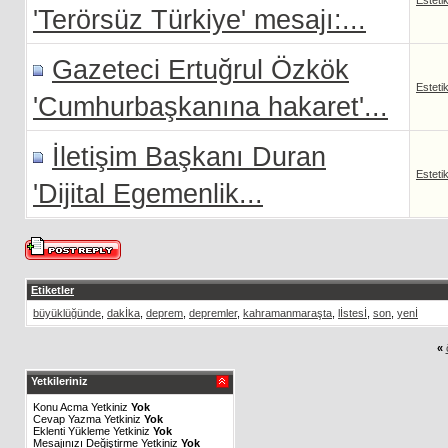
Esteti
'Terörsüz Türkiye' mesajı:...
Gazeteci Ertuğrul Özkök
Esteti
'Cumhurbaşkanına hakaret'...
İletişim Başkanı Duran
Esteti
'Dijital Egemenlik...
Etiketler
büyüklüğünde
,
dakİka
,
deprem
,
depremler
,
kahramanmaraşta
,
lİstesİ
,
son
,
yenİ
«
Yetkileriniz
Konu Acma Yetkiniz
Yok
Cevap Yazma Yetkiniz
Yok
Eklenti Yükleme Yetkiniz
Yok
Mesajınızı Değiştirme Yetkiniz
Yok