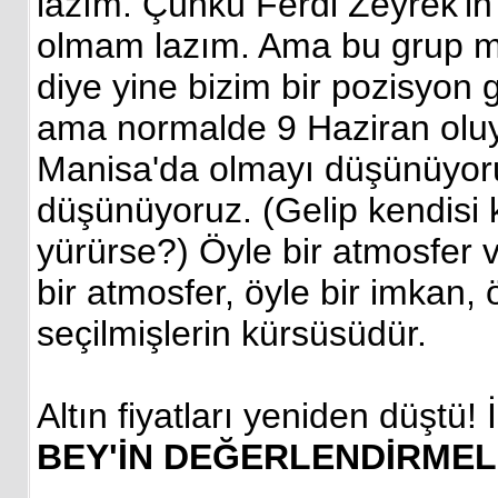
lazım. Çünkü Ferdi Zeyrek'i
olmam lazım. Ama bu grup me
diye yine bizim bir pozisyon
ama normalde 9 Haziran oluy
Manisa'da olmayı düşünüyor
düşünüyoruz. (Gelip kendisi
yürürse?) Öyle bir atmosfer
bir atmosfer, öyle bir imkan, 
seçilmişlerin kürsüsüdür.
Altın fiyatları yeniden düştü! 
BEY'İN DEĞERLENDİRME