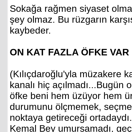
Sokağa rağmen siyaset olma
şey olmaz. Bu rüzgarın karş
kaybeder.
ON KAT FAZLA ÖFKE VAR
(Kılıçdaroğlu'yla müzakere 
kanalı hiç açılmadı...Bugün o
öfke beni hem üzüyor hem ü
durumunu ölçmemek, seçmeni
noktaya getireceği ortadayd
Kemal Bey umursamadı, geçe