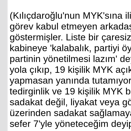
(Kılıçdaroğlu'nun MYK'sına il
görev kabul etmeyen arkadaşı
göstermişler. Liste bir çaresiz
kabineye 'kalabalık, partiyi ö
partinin yönetilmesi lazım' d
yola çıkıp, 19 kişilik MYK a
yapmasan yanında tutamıyors
tedirginlik ve 19 kişilik MYK bi
sadakat değil, liyakat veya 
üzerinden sadakat sağlamaya y
sefer 7'yle yöneteceğim deyi