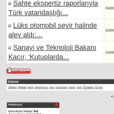
Sahte ekspertiz raporlarıyla
Esteti
Türk vatandaşlığı...
Lüks otomobil seyir halinde
Esteti
alev aldı:...
Sanayi ve Teknoloji Bakanı
Esteti
Kacır, 'Kutuplarda...
Etiketler
dakika
,
felaket
,
parti
,
senaryosu
,
son
,
sorusuna
,
yanıt
,
yeni
,
Özelden
,
Özgür
«
Yetkileriniz
Konu Acma Yetkiniz
Yok