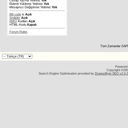
Cevap Yazma Yetkiniz
Yok
Eklenti Yükleme Yetkiniz
Yok
Mesajınızı Değiştirme Yetkiniz
Yok
BB code
is
Açık
Smileler
Açık
[IMG]
Kodları
Açık
HTML-Kodu
Kapalı
Forum Rules
Tüm Zamanlar GMT 
Powered b
Copyright ©2000
Search Engine Optimisation provided by
DragonByte SEO v2.0.36