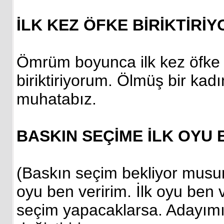
İLK KEZ ÖFKE BİRİKTİRİ
Ömrüm boyunca ilk kez öfke b
biriktiriyorum. Ölmüş bir kadına
muhatabız.
BASKIN SEÇİME İLK OYU 
(Baskın seçim bekliyor musu
oyu ben veririm. İlk oyu ben 
seçim yapacaklarsa. Adayımı