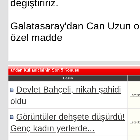
değiştiririz.
Galatasaray'dan Can Uzun op
özel madde
aYdan Kullanicisinin Son 5 Konusu
Baslik
Devlet Bahçeli, nikah şahidi
Esteti
oldu
Görüntüler dehşete düşürdü!
Esteti
Genç kadın yerlerde...