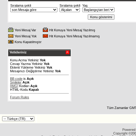
Sıralama şekli
Sıralama şekli
Yaş
Yeni Mesaj Var
Hit Konuya Yeni Mesaj Yazılmış
Yeni Mesaj Yok
Hit Konuya Yeni Mesaj Yazılmamış
Konu Kapatılmıştır
Yetkileriniz
Konu Acma Yetkiniz
Yok
Cevap Yazma Yetkiniz
Yok
Eklenti Yükleme Yetkiniz
Yok
Mesajınızı Değiştirme Yetkiniz
Yok
BB code
is
Açık
Smileler
Açık
[IMG]
Kodları
Açık
HTML-Kodu
Kapalı
Forum Rules
Tüm Zamanlar GMT 
Powered b
Copyright ©2000