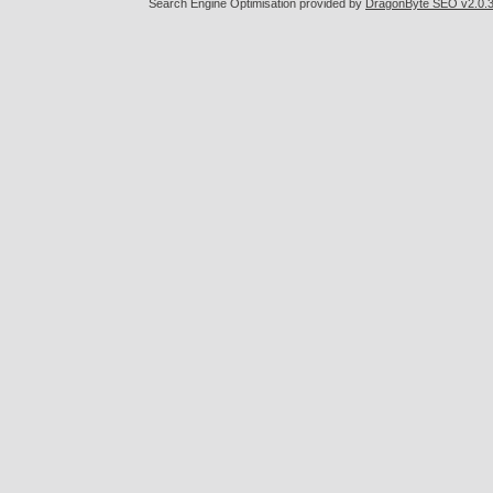
Search Engine Optimisation provided by
DragonByte SEO v2.0.36