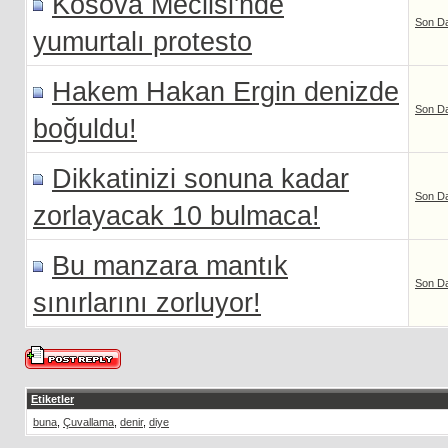
Kosova Meclisi'nde
Son D
yumurtalı protesto
Hakem Hakan Ergin denizde
Son D
boğuldu!
Dikkatinizi sonuna kadar
Son D
zorlayacak 10 bulmaca!
Bu manzara mantık
Son D
sınırlarını zorluyor!
Etiketler
buna
,
Çuvallama
,
denir
,
diye