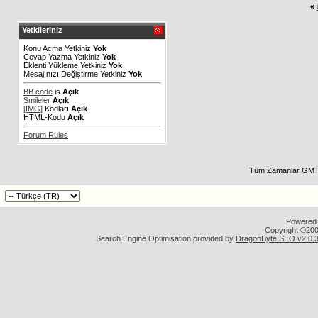
«
Yetkileriniz
Konu Acma Yetkiniz
Yok
Cevap Yazma Yetkiniz
Yok
Eklenti Yükleme Yetkiniz
Yok
Mesajınızı Değiştirme Yetkiniz
Yok
BB code
is
Açık
Smileler
Açık
[IMG]
Kodları
Açık
HTML-Kodu
Açık
Forum Rules
Tüm Zamanlar GMT 
Powered b
Copyright ©2000
Search Engine Optimisation provided by
DragonByte SEO v2.0.36