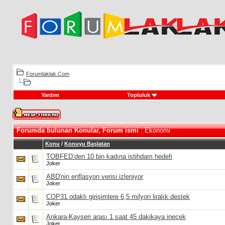
Forumlaklak.Com
Yardım
Topluluk
Forumda bulunan Konular, Forum ismi
: Ekonomi
Konu
/
Konuyu Başlatan
TOBFED’den 10 bin kadına istihdam hedefi
Joker
ABD'nin enflasyon verisi izleniyor
Joker
COP31 odaklı girişimlere 6,5 milyon liralık destek
Joker
Ankara-Kayseri arası 1 saat 45 dakikaya inecek
Joker