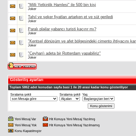
"Milli Yetkinlik Hamlesi" ile 500 bin kişi
Joker
Tahıl ve şeker fiyatları artarken et ve süt geriledi
Joker
Paralı plajlar yabancı turisti kaçırır mı?
Joker
"Kentsel dönüşüm ve afet bölgesindeki çimento ihtiyacını kar
Joker
"Ceyhan'ı adeta bir Rotterdam yapabiliriz"
Joker
Gösteriliş ayarları
Toplam 5862 adet konudan sayfa basi 1 ile 20 arasi kadar konu gösteriliyor
Sıralama şekli
Sıralama şekli
Yaş
Yeni Mesaj Var
Hit Konuya Yeni Mesaj Yazılmış
Yeni Mesaj Yok
Hit Konuya Yeni Mesaj Yazılmamış
Konu Kapatılmıştır