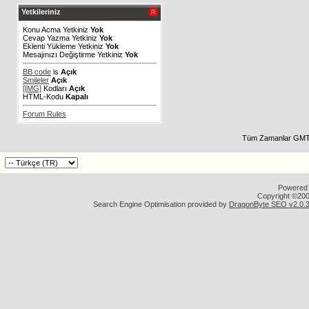
Yetkileriniz
Konu Acma Yetkiniz
Yok
Cevap Yazma Yetkiniz
Yok
Eklenti Yükleme Yetkiniz
Yok
Mesajınızı Değiştirme Yetkiniz
Yok
BB code
is
Açık
Smileler
Açık
[IMG]
Kodları
Açık
HTML-Kodu
Kapalı
Forum Rules
Tüm Zamanlar GMT 
Powered b
Copyright ©2000
Search Engine Optimisation provided by
DragonByte SEO v2.0.36