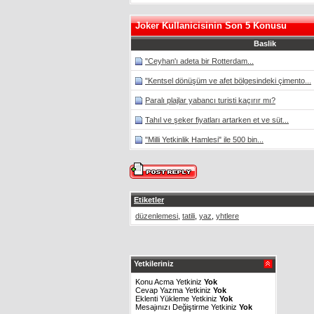
Joker Kullanicisinin Son 5 Konusu
Baslik
"Ceyhan'ı adeta bir Rotterdam...
"Kentsel dönüşüm ve afet bölgesindeki çimento...
Paralı plajlar yabancı turisti kaçırır mı?
Tahıl ve şeker fiyatları artarken et ve süt...
"Milli Yetkinlik Hamlesi" ile 500 bin...
Etiketler
düzenlemesi
,
tatili
,
yaz
,
yhtlere
Yetkileriniz
Konu Acma Yetkiniz
Yok
Cevap Yazma Yetkiniz
Yok
Eklenti Yükleme Yetkiniz
Yok
Mesajınızı Değiştirme Yetkiniz
Yok