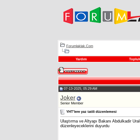
Forumlaklak.Com
Yardım
Toplul
07-13-2025, 05:29 AM
Joker
Senior Member
YHT'lere yaz tatili düzenlemesi
Ulaştırma ve Altyapı Bakanı Abdulkadir Ura
düzenleyeceklerini duyurdu