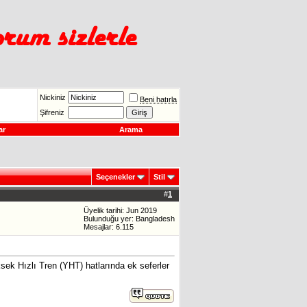
Nickiniz
Beni hatırla
Şifreniz
ar
Arama
Seçenekler
Stil
#
1
Üyelik tarihi: Jun 2019
Bulunduğu yer: Bangladesh
Mesajlar: 6.115
ek Hızlı Tren (YHT) hatlarında ek seferler