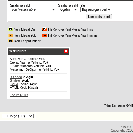
Sıralama şekli
Sıralama şekli
Yaş
Yeni Mesaj Var
Hit Konuya Yeni Mesaj Yazılmış
Yeni Mesaj Yok
Hit Konuya Yeni Mesaj Yazılmamış
Konu Kapatılmıştır
Yetkileriniz
Konu Acma Yetkiniz
Yok
Cevap Yazma Yetkiniz
Yok
Eklenti Yükleme Yetkiniz
Yok
Mesajınızı Değiştirme Yetkiniz
Yok
BB code
is
Açık
Smileler
Açık
[IMG]
Kodları
Açık
HTML-Kodu
Kapalı
Forum Rules
Tüm Zamanlar GMT 
Powered b
Copyright ©2000