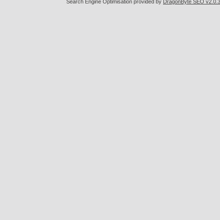
Search Engine Optimisation provided by
DragonByte SEO v2.0.36