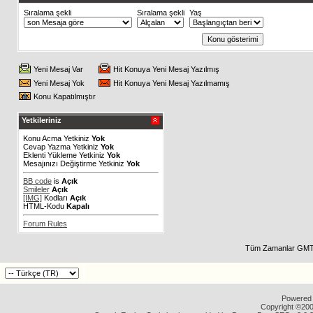
Sıralama şekli
Sıralama şekli
Yaş
Yeni Mesaj Var
Hit Konuya Yeni Mesaj Yazılmış
Yeni Mesaj Yok
Hit Konuya Yeni Mesaj Yazılmamış
Konu Kapatılmıştır
Yetkileriniz
Konu Acma Yetkiniz
Yok
Cevap Yazma Yetkiniz
Yok
Eklenti Yükleme Yetkiniz
Yok
Mesajınızı Değiştirme Yetkiniz
Yok
BB code
is
Açık
Smileler
Açık
[IMG]
Kodları
Açık
HTML-Kodu
Kapalı
Forum Rules
Tüm Zamanlar GMT 
Powered b
Copyright ©2000