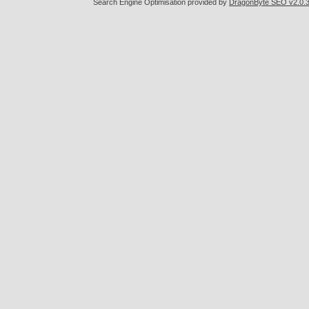
Search Engine Optimisation provided by
DragonByte SEO v2.0.36