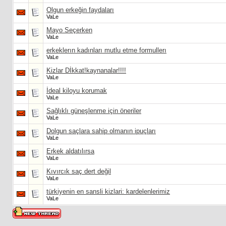
Olgun erkeğin faydaları
VaLe
Mayo Seçerken
VaLe
erkeklerın kadınları mutlu etme formullerı
VaLe
Kizlar Dİkkat!kaynanalar!!!!
VaLe
İdeal kiloyu korumak
VaLe
Sağlıklı güneşlenme için öneriler
VaLe
Dolgun saçlara sahip olmanın ipuçları
VaLe
Erkek aldatılırsa
VaLe
Kıvırcık saç dert değil
VaLe
türkiyenin en sansli kizlari: kardelenlerimiz
VaLe