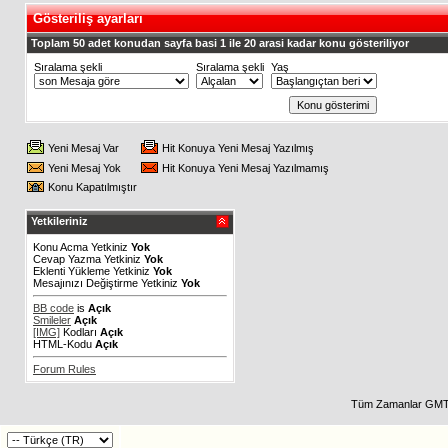
Gösteriliş ayarları
Toplam 50 adet konudan sayfa basi 1 ile 20 arasi kadar konu gösteriliyor
Sıralama şekli
Sıralama şekli
Yaş
Yeni Mesaj Var
Hit Konuya Yeni Mesaj Yazılmış
Yeni Mesaj Yok
Hit Konuya Yeni Mesaj Yazılmamış
Konu Kapatılmıştır
Yetkileriniz
Konu Acma Yetkiniz
Yok
Cevap Yazma Yetkiniz
Yok
Eklenti Yükleme Yetkiniz
Yok
Mesajınızı Değiştirme Yetkiniz
Yok
BB code
is
Açık
Smileler
Açık
[IMG]
Kodları
Açık
HTML-Kodu
Açık
Forum Rules
Tüm Zamanlar GMT 