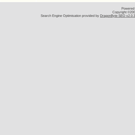
Powered b
Copyright ©2000
Search Engine Optimisation provided by
DragonByte SEO v2.0.36