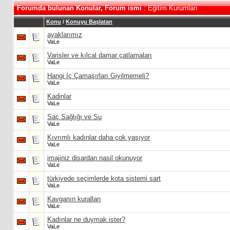
Forumda bulunan Konular, Forum ismi
: Eğitim Kurumları
Konu
/
Konuyu Başlatan
ayaklarımız
VaLe
Varisler ve kılcal damar çatlamaları
VaLe
Hangi İç Çamaşırları Giyilmemeli?
VaLe
Kadinlar
VaLe
Saç Sağlığı ve Su
VaLe
Kıvrımlı kadınlar daha çok yaşıyor
VaLe
imajiniz disardan nasil okunuyor
VaLe
türkiyede seçimlerde kota sistemi sart
VaLe
Kavganın kuralları
VaLe
Kadınlar ne duymak ister?
VaLe