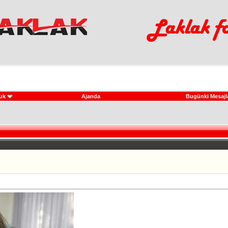
uk
Ajanda
Bugünki Mesajl