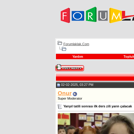
Forumlaklak.Com
Yardım
Toplul
02-02-2025, 03:27 PM
Onur
Super Moderator
Yarıyıl tatili sonrası ilk ders zili yarın çalacak