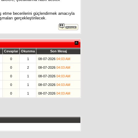
ş etme becerilerini güçlendirmek amacıyla
maları gerçekleştirilecek.
Cevaplar
Okunma
Son Mesaj
0
1
08-07-2026
04:03 AM
0
2
08-07-2026
04:03 AM
0
1
08-07-2026
04:03 AM
0
1
08-07-2026
04:03 AM
0
1
08-07-2026
04:03 AM