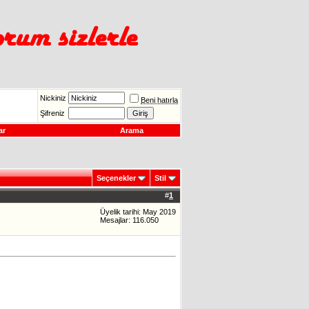
Nickiniz
Beni hatırla
Şifreniz
ar
Arama
Seçenekler
Stil
#
1
Üyelik tarihi: May 2019
Mesajlar: 116.050