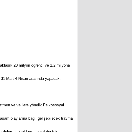
 yaklaşık 20 milyon öğrenci ve 1,2 milyona
ni 31 Mart-4 Nisan arasında yapacak.
etmen ve velilere yönelik Psikososyal
yaşam olaylarına bağlı gelişebilecek travma
ailelere, çocuklarına nasıl destek