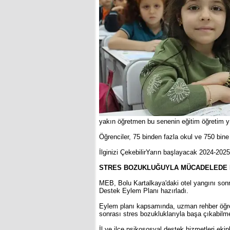
yakın öğretmen bu senenin eğitim öğretim yı
Öğrenciler, 75 binden fazla okul ve 750 bine
İlginizi ÇekebilirYarın başlayacak 2024-2025
STRES BOZUKLUĞUYLA MÜCADELEDE R
MEB, Bolu Kartalkaya'daki otel yangını son
Destek Eylem Planı hazırladı.
Eylem planı kapsamında, uzman rehber öğretm
sonrası stres bozukluklarıyla başa çıkabilmel
İl ve ilçe psikososyal destek hizmetleri eki