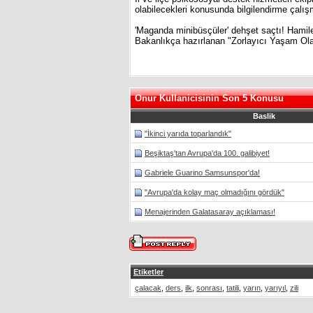
olabilecekleri konusunda bilgilendirme çalış
'Maganda minibüsçüler' dehşet saçtı! Hamile
Bakanlıkça hazırlanan "Zorlayıcı Yaşam Ola
Onur Kullanicisinin Son 5 Konusu
Baslik
"İkinci yarıda toparlandık"
Beşiktaş'tan Avrupa'da 100. galibiyet!
Gabriele Guarino Samsunspor'da!
"Avrupa'da kolay maç olmadığını gördük"
Menajerinden Galatasaray açıklaması!
Etiketler
çalacak
,
ders
,
ilk
,
sonrası
,
tatili
,
yarın
,
yarıyıl
,
zili