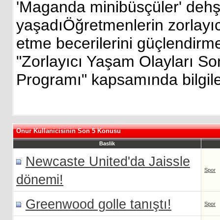
'Maganda minibüsçüler' dehş
yaşadıÖğretmenlerin zorlayıcı
etme becerilerini güçlendirm
"Zorlayıcı Yaşam Olayları S
Programı" kapsamında bilgile
Onur Kullanicisinin Son 5 Konusu
Baslik
Newcaste United'da Jaissle
Spor
dönemi!
Greenwood golle tanıştı!
Spor