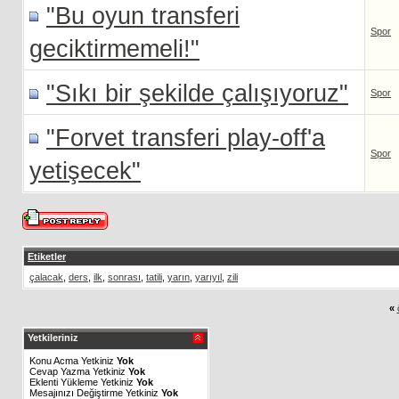
"Bu oyun transferi
Spor
geciktirmemeli!"
"Sıkı bir şekilde çalışıyoruz"
Spor
"Forvet transferi play-off'a
Spor
yetişecek"
Etiketler
çalacak
,
ders
,
ilk
,
sonrası
,
tatili
,
yarın
,
yarıyıl
,
zili
«
Yetkileriniz
Konu Acma Yetkiniz
Yok
Cevap Yazma Yetkiniz
Yok
Eklenti Yükleme Yetkiniz
Yok
Mesajınızı Değiştirme Yetkiniz
Yok