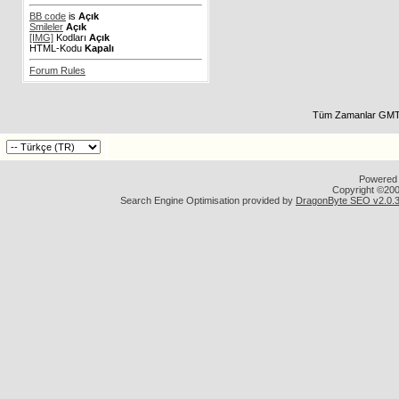
BB code
is
Açık
Smileler
Açık
[IMG]
Kodları
Açık
HTML-Kodu
Kapalı
Forum Rules
Tüm Zamanlar GMT 
Powered b
Copyright ©2000
Search Engine Optimisation provided by
DragonByte SEO v2.0.36