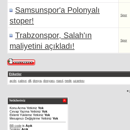
Samsunspor'a Polonyalı
Spor
stoper!
Trabzonspor, Salah'ın
Spor
maliyetini açıkladı!
Etiketler
açılır
,
çalışır
,
dll
,
dosya
,
dosyası
,
nasıl
,
nedir
,
uzantısı
«
Yetkileriniz
Konu Acma Yetkiniz
Yok
Cevap Yazma Yetkiniz
Yok
Eklenti Yükleme Yetkiniz
Yok
Mesajınızı Değiştirme Yetkiniz
Yok
BB code
is
Açık
Smileler
Açık