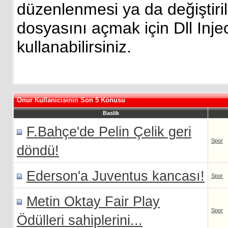
düzenlenmesi ya da değiştiri
dosyasını açmak için Dll Inje
kullanabilirsiniz.
Onur Kullanicisinin Son 5 Konusu
Baslik
F.Bahçe'de Pelin Çelik geri
Spor
döndü!
Ederson'a Juventus kancası!
Spor
Metin Oktay Fair Play
Spor
Ödülleri sahiplerini...