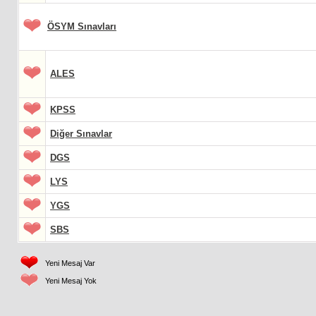
ÖSYM Sınavları
ALES
KPSS
Diğer Sınavlar
DGS
LYS
YGS
SBS
Yeni Mesaj Var
Yeni Mesaj Yok