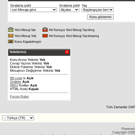
Sıralama şekli
Sıralama şekli
Yaş
Yeni Mesaj Var
Hit Konuya Yeni Mesaj Yazılmış
Yeni Mesaj Yok
Hit Konuya Yeni Mesaj Yazılmamış
Konu Kapatılmıştır
Yetkileriniz
Konu Acma Yetkiniz
Yok
Cevap Yazma Yetkiniz
Yok
Eklenti Yükleme Yetkiniz
Yok
Mesajınızı Değiştirme Yetkiniz
Yok
BB code
is
Açık
Smileler
Açık
[IMG]
Kodları
Açık
HTML-Kodu
Kapalı
Forum Rules
Tüm Zamanlar GMT 
Powered b
Copyright ©2000