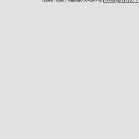
Search Engine Optimisation provided by
DragonByte SEO v2.0.36