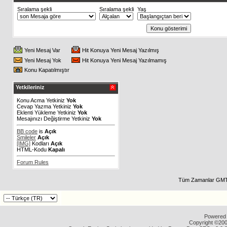
Sıralama şekli
Sıralama şekli
Yaş
Yeni Mesaj Var
Hit Konuya Yeni Mesaj Yazılmış
Yeni Mesaj Yok
Hit Konuya Yeni Mesaj Yazılmamış
Konu Kapatılmıştır
Yetkileriniz
Konu Acma Yetkiniz
Yok
Cevap Yazma Yetkiniz
Yok
Eklenti Yükleme Yetkiniz
Yok
Mesajınızı Değiştirme Yetkiniz
Yok
BB code
is
Açık
Smileler
Açık
[IMG]
Kodları
Açık
HTML-Kodu
Kapalı
Forum Rules
Tüm Zamanlar GMT 
Powered b
Copyright ©2000