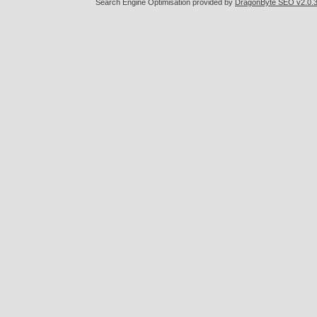
Search Engine Optimisation provided by
DragonByte SEO v2.0.36