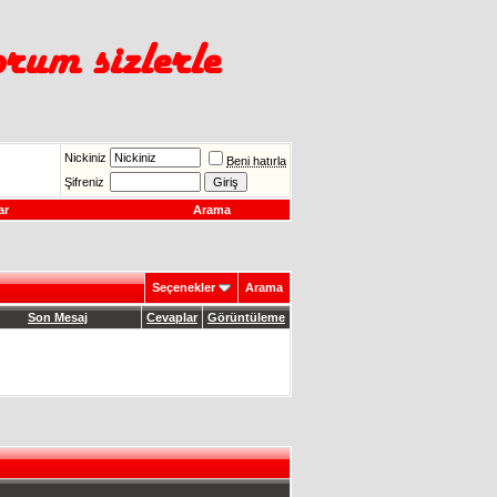
Nickiniz
Beni hatırla
Şifreniz
ar
Arama
Seçenekler
Arama
Son Mesaj
Cevaplar
Görüntüleme