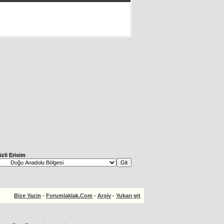
izli Erisim
Bize Yazin
-
Forumlaklak.Com
-
Arşiv
-
Yukarı git