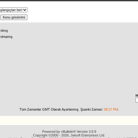
ş
zılmış
zılmamış
H
Tüm Zamanlar GMT Olarak Ayarlanmış. Şuanki Zaman:
06:27 PM
.
Powered by vBulletin® Version 3.8.9
Copyright ©2000 - 2026, Jelsoft Enterprises Ltd.