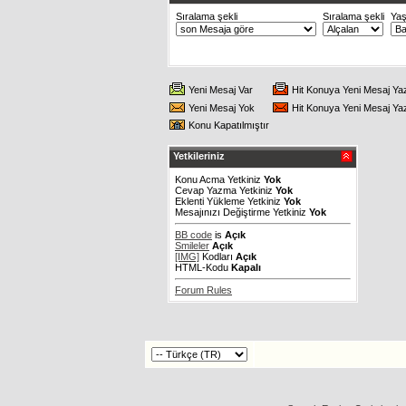
Sıralama şekli
Sıralama şekli
Ya
Yeni Mesaj Var
Hit Konuya Yeni Mesaj Ya
Yeni Mesaj Yok
Hit Konuya Yeni Mesaj Ya
Konu Kapatılmıştır
Yetkileriniz
Konu Acma Yetkiniz
Yok
Cevap Yazma Yetkiniz
Yok
Eklenti Yükleme Yetkiniz
Yok
Mesajınızı Değiştirme Yetkiniz
Yok
BB code
is
Açık
Smileler
Açık
[IMG]
Kodları
Açık
HTML-Kodu
Kapalı
Forum Rules