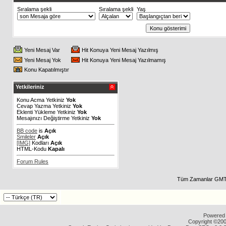
Sıralama şekli
Sıralama şekli
Yaş
Yeni Mesaj Var
Hit Konuya Yeni Mesaj Yazılmış
Yeni Mesaj Yok
Hit Konuya Yeni Mesaj Yazılmamış
Konu Kapatılmıştır
Yetkileriniz
Konu Acma Yetkiniz
Yok
Cevap Yazma Yetkiniz
Yok
Eklenti Yükleme Yetkiniz
Yok
Mesajınızı Değiştirme Yetkiniz
Yok
BB code
is
Açık
Smileler
Açık
[IMG]
Kodları
Açık
HTML-Kodu
Kapalı
Forum Rules
Tüm Zamanlar GMT 
Powered b
Copyright ©2000