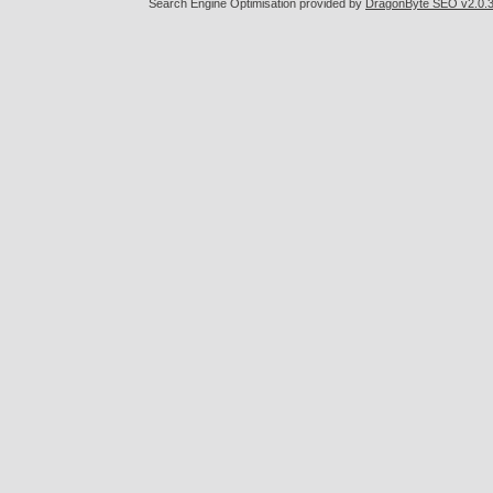
Search Engine Optimisation provided by
DragonByte SEO v2.0.36