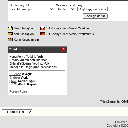
Sıralama şekli
Sıralama şekli
Yaş
Yeni Mesaj Var
Hit Konuya Yeni Mesaj Yazılmış
Yeni Mesaj Yok
Hit Konuya Yeni Mesaj Yazılmamış
Konu Kapatılmıştır
Yetkileriniz
Konu Acma Yetkiniz
Yok
Cevap Yazma Yetkiniz
Yok
Eklenti Yükleme Yetkiniz
Yok
Mesajınızı Değiştirme Yetkiniz
Yok
BB code
is
Açık
Smileler
Açık
[IMG]
Kodları
Açık
HTML-Kodu
Kapalı
Forum Rules
Tüm Zamanlar GMT 
Powered b
Copyright ©2000