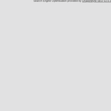
Search Engine Optimisation provided by
DragonByte SEO v2.0.36