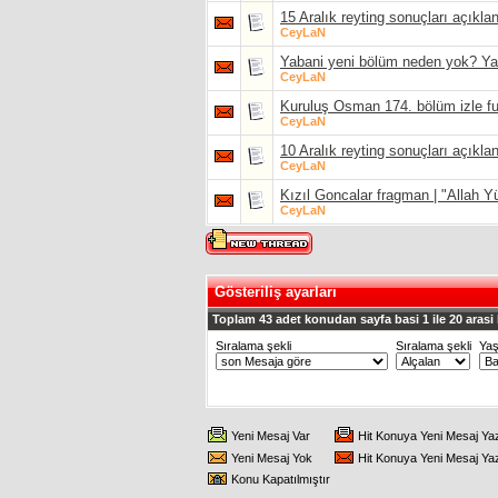
15 Aralık reyting sonuçları açıkla
CeyLaN
Yabani yeni bölüm neden yok? Ya
CeyLaN
Kuruluş Osman 174. bölüm izle fu
CeyLaN
10 Aralık reyting sonuçları açıkl
CeyLaN
Kızıl Goncalar fragman | "Allah 
CeyLaN
Gösteriliş ayarları
Toplam 43 adet konudan sayfa basi 1 ile 20 arasi
Sıralama şekli
Sıralama şekli
Ya
Yeni Mesaj Var
Hit Konuya Yeni Mesaj Ya
Yeni Mesaj Yok
Hit Konuya Yeni Mesaj Ya
Konu Kapatılmıştır