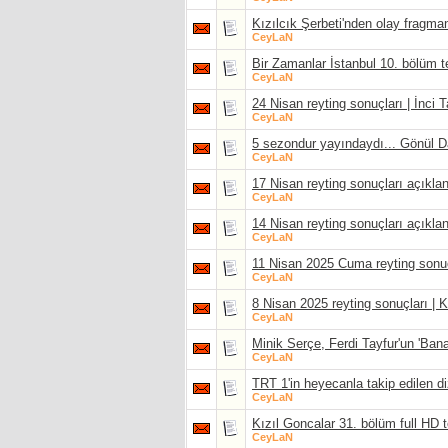
Kızılcık Şerbeti'nden olay fragman!
CeyLaN
Bir Zamanlar İstanbul 10. bölüm te
CeyLaN
24 Nisan reyting sonuçları | İnci
CeyLaN
5 sezondur yayındaydı... Gönül Dağ
CeyLaN
17 Nisan reyting sonuçları açıklan
CeyLaN
14 Nisan reyting sonuçları açıkla
CeyLaN
11 Nisan 2025 Cuma reyting sonuçl
CeyLaN
8 Nisan 2025 reyting sonuçları | 
CeyLaN
Minik Serçe, Ferdi Tayfur'un 'Bana
CeyLaN
TRT 1'in heyecanla takip edilen d
CeyLaN
Kızıl Goncalar 31. bölüm full HD t
CeyLaN