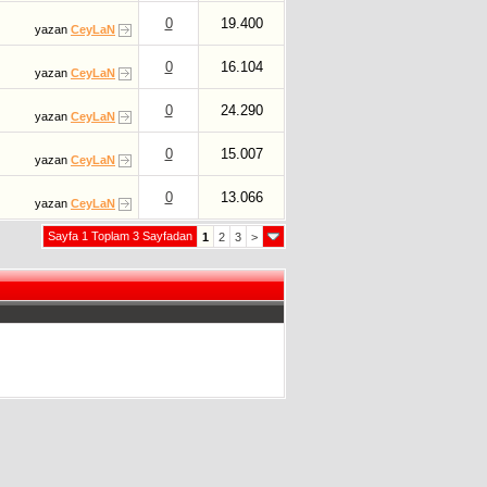
0
19.400
yazan
CeyLaN
0
16.104
yazan
CeyLaN
0
24.290
yazan
CeyLaN
0
15.007
yazan
CeyLaN
0
13.066
yazan
CeyLaN
Sayfa 1 Toplam 3 Sayfadan
1
2
3
>