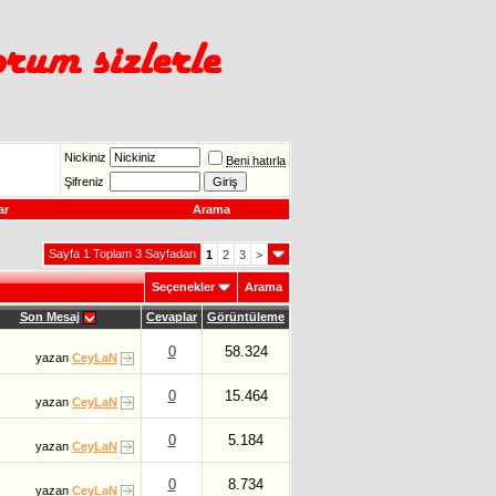
Nickiniz
Beni hatırla
Şifreniz
ar
Arama
Sayfa 1 Toplam 3 Sayfadan
1
2
3
>
Seçenekler
Arama
Son Mesaj
Cevaplar
Görüntüleme
0
58.324
yazan
CeyLaN
0
15.464
yazan
CeyLaN
0
5.184
yazan
CeyLaN
0
8.734
yazan
CeyLaN