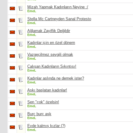
Mizah Yapmak Kadınların Neyine :/
EmeL
Stella Mc Cartneyden Sanal Protesto
EmeL
Ağlamak Zayiflik Değildir
EmeL
Kadınlar için en özel dönem
EmeL
Vazgeçilmez sevgili olmak
EmeL
Çalışan Kadınların Sıkıntısı!
EmeL
Kadınlar aslında ne demek ister?
EmeL
Aşkı başlatan kadınlar!
EmeL
Sen "çok" özelsin!
EmeL
Burç burç aşk
EmeL
Evde kalmış kızlar (?)
EmeL