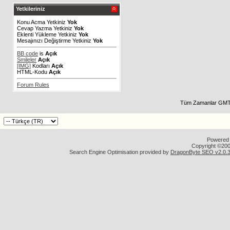
Yetkileriniz
Konu Acma Yetkiniz
Yok
Cevap Yazma Yetkiniz
Yok
Eklenti Yükleme Yetkiniz
Yok
Mesajınızı Değiştirme Yetkiniz
Yok
BB code
is
Açık
Smileler
Açık
[IMG]
Kodları
Açık
HTML-Kodu
Açık
Forum Rules
Tüm Zamanlar GMT 
Powered b
Copyright ©2000
Search Engine Optimisation provided by
DragonByte SEO v2.0.36