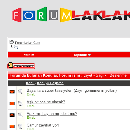
Forumlaklak.Com
Yardım
Topluluk
Forumda bulunan Konular, Forum ismi
: Diyet - Sağlıklı Beslenme
Konu
/
Konuyu Başlatan
Bayanlara süper tavsiyeler! (Zayıf görünmenin yolları)
EmeL
Aşk bitince ne olacak?
EmeL
Aşık mı, hayran mı, dost mu?
EmeL
Çamur zayıflatıyor!
EmeL