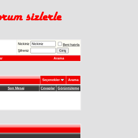
Nickiniz
Beni hatırla
Şifreniz
ar
Arama
Seçenekler
Arama
Son Mesaj
Cevaplar
Görüntüleme