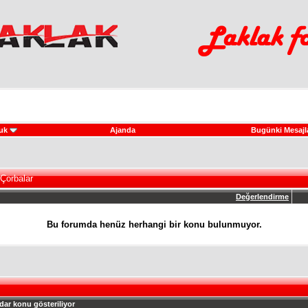
uk
Ajanda
Bugünki Mesajl
Çorbalar
Değerlendirme
Bu forumda henüz herhangi bir konu bulunmuyor.
dar konu gösteriliyor