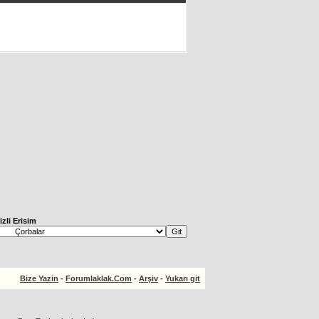
izli Erisim
Bize Yazin
-
Forumlaklak.Com
-
Arşiv
-
Yukarı git