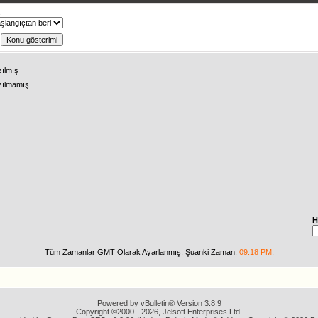
ş
zılmış
zılmamış
H
Tüm Zamanlar GMT Olarak Ayarlanmış. Şuanki Zaman:
09:18 PM
.
Powered by vBulletin® Version 3.8.9
Copyright ©2000 - 2026, Jelsoft Enterprises Ltd.