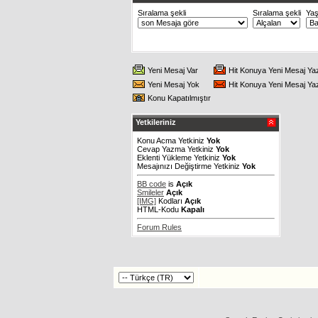
Sıralama şekli
Sıralama şekli
Ya
Yeni Mesaj Var
Hit Konuya Yeni Mesaj Ya
Yeni Mesaj Yok
Hit Konuya Yeni Mesaj Ya
Konu Kapatılmıştır
Yetkileriniz
Konu Acma Yetkiniz
Yok
Cevap Yazma Yetkiniz
Yok
Eklenti Yükleme Yetkiniz
Yok
Mesajınızı Değiştirme Yetkiniz
Yok
BB code
is
Açık
Smileler
Açık
[IMG]
Kodları
Açık
HTML-Kodu
Kapalı
Forum Rules