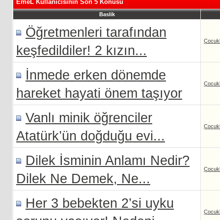
EmeL Kullanicisinin Son 5 Konusu
Baslik
Öğretmenleri tarafından
Çocukl
keşfedildiler! 2 kızın...
İnmede erken dönemde
Çocukl
hareket hayati önem taşıyor
Vanlı minik öğrenciler
Çocukl
Atatürk’ün doğduğu evi...
Dilek İsminin Anlamı Nedir?
Çocukl
Dilek Ne Demek, Ne...
Her 3 bebekten 2’si uyku
Çocukl