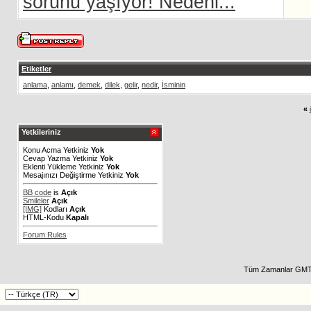
sorunu yaşıyor! Nedeni...
Etiketler
anlama
,
anlamı
,
demek
,
dilek
,
gelir
,
nedir
,
İsminin
«
Yetkileriniz
Konu Acma Yetkiniz
Yok
Cevap Yazma Yetkiniz
Yok
Eklenti Yükleme Yetkiniz
Yok
Mesajınızı Değiştirme Yetkiniz
Yok
BB code
is
Açık
Smileler
Açık
[IMG]
Kodları
Açık
HTML-Kodu
Kapalı
Forum Rules
Tüm Zamanlar GMT 