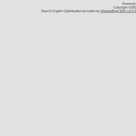
Powered b
Copyright ©2000
Search Engine Optimisation provided by
DragonByte SEO v2.0.36