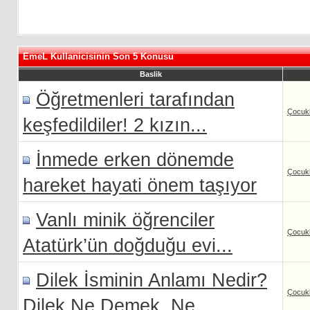
EmeL Kullanicisinin Son 5 Konusu
Baslik
Öğretmenleri tarafından
Çocukl
keşfedildiler! 2 kızın...
İnmede erken dönemde
Çocukl
hareket hayati önem taşıyor
Vanlı minik öğrenciler
Çocukl
Atatürk’ün doğduğu evi...
Dilek İsminin Anlamı Nedir?
Çocukl
Dilek Ne Demek, Ne...