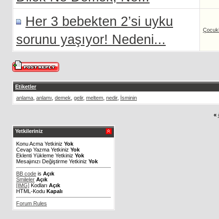
Her 3 bebekten 2’si uyku
Çocukl
sorunu yaşıyor! Nedeni...
Etiketler
anlama
,
anlamı
,
demek
,
gelir
,
meltem
,
nedir
,
İsminin
«
Yetkileriniz
Konu Acma Yetkiniz
Yok
Cevap Yazma Yetkiniz
Yok
Eklenti Yükleme Yetkiniz
Yok
Mesajınızı Değiştirme Yetkiniz
Yok
BB code
is
Açık
Smileler
Açık
[IMG]
Kodları
Açık
HTML-Kodu
Kapalı
Forum Rules