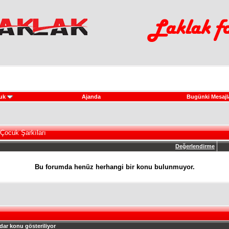
uk
Ajanda
Bugünki Mesajl
Çocuk Şarkıları
Değerlendirme
Bu forumda henüz herhangi bir konu bulunmuyor.
dar konu gösteriliyor