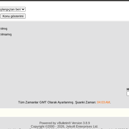
ş
zılmış
zılmamış
H
Tüm Zamanlar GMT Olarak Ayarlanmış. Şuanki Zaman:
04:03 AM
.
Powered by vBulletin® Version 3.8.9
Copyright ©2000 - 2026, Jelsoft Enterprises Ltd.