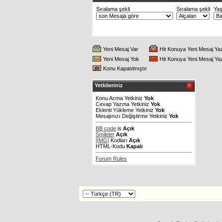
Sıralama şekli
Sıralama şekli
Ya
Yeni Mesaj Var
Hit Konuya Yeni Mesaj Ya
Yeni Mesaj Yok
Hit Konuya Yeni Mesaj Ya
Konu Kapatılmıştır
Yetkileriniz
Konu Acma Yetkiniz
Yok
Cevap Yazma Yetkiniz
Yok
Eklenti Yükleme Yetkiniz
Yok
Mesajınızı Değiştirme Yetkiniz
Yok
BB code
is
Açık
Smileler
Açık
[IMG]
Kodları
Açık
HTML-Kodu
Kapalı
Forum Rules