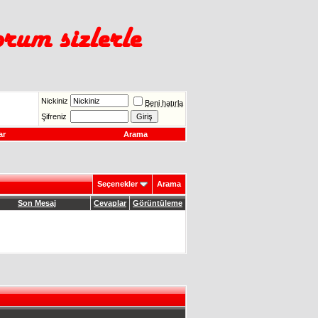
Nickiniz
Beni hatırla
Şifreniz
ar
Arama
Seçenekler
Arama
Son Mesaj
Cevaplar
Görüntüleme