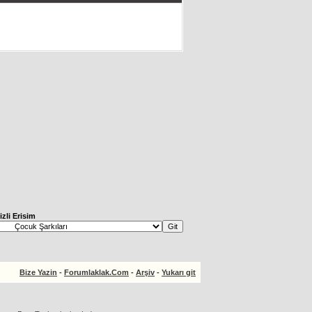
izli Erisim
Bize Yazin
-
Forumlaklak.Com
-
Arşiv
-
Yukarı git