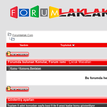
Forumlaklak.Com
Yardım
Topluluk
Forumda bulunan Konular, Forum ismi
: Çocuk Masalları
Konu
/
Konuyu Başlatan
Bu forumda he
Gösteriliş ayarları
Toplam 0 adet konudan sayfa basi 0 ile 0 arasi kadar konu gösteriliyor