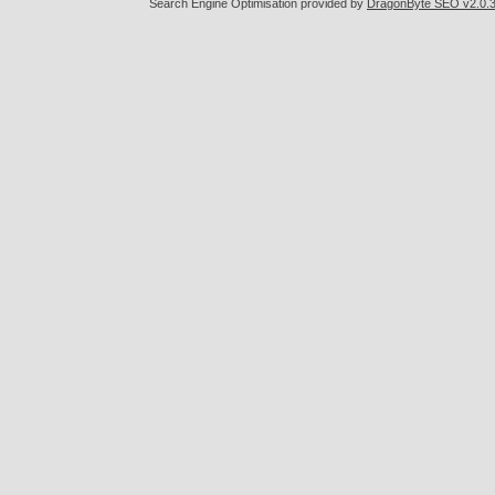
Search Engine Optimisation provided by
DragonByte SEO v2.0.36