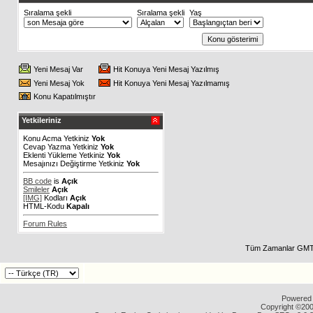
Sıralama şekli
Sıralama şekli
Yaş
Yeni Mesaj Var
Hit Konuya Yeni Mesaj Yazılmış
Yeni Mesaj Yok
Hit Konuya Yeni Mesaj Yazılmamış
Konu Kapatılmıştır
Yetkileriniz
Konu Acma Yetkiniz
Yok
Cevap Yazma Yetkiniz
Yok
Eklenti Yükleme Yetkiniz
Yok
Mesajınızı Değiştirme Yetkiniz
Yok
BB code
is
Açık
Smileler
Açık
[IMG]
Kodları
Açık
HTML-Kodu
Kapalı
Forum Rules
Tüm Zamanlar GMT 
Powered b
Copyright ©2000