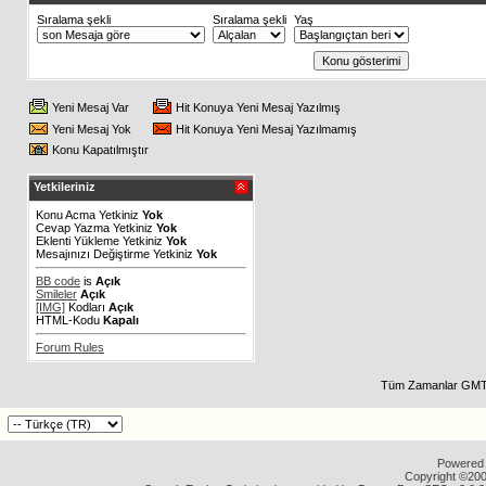
Sıralama şekli
Sıralama şekli
Yaş
Yeni Mesaj Var
Hit Konuya Yeni Mesaj Yazılmış
Yeni Mesaj Yok
Hit Konuya Yeni Mesaj Yazılmamış
Konu Kapatılmıştır
Yetkileriniz
Konu Acma Yetkiniz
Yok
Cevap Yazma Yetkiniz
Yok
Eklenti Yükleme Yetkiniz
Yok
Mesajınızı Değiştirme Yetkiniz
Yok
BB code
is
Açık
Smileler
Açık
[IMG]
Kodları
Açık
HTML-Kodu
Kapalı
Forum Rules
Tüm Zamanlar GMT 
Powered b
Copyright ©2000