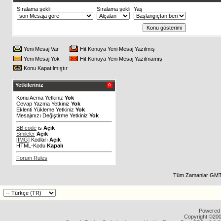
Sıralama şekli
Sıralama şekli
Yaş
Yeni Mesaj Var
Hit Konuya Yeni Mesaj Yazılmış
Yeni Mesaj Yok
Hit Konuya Yeni Mesaj Yazılmamış
Konu Kapatılmıştır
Yetkileriniz
Konu Acma Yetkiniz
Yok
Cevap Yazma Yetkiniz
Yok
Eklenti Yükleme Yetkiniz
Yok
Mesajınızı Değiştirme Yetkiniz
Yok
BB code
is
Açık
Smileler
Açık
[IMG]
Kodları
Açık
HTML-Kodu
Kapalı
Forum Rules
Tüm Zamanlar GMT 
Powered b
Copyright ©2000