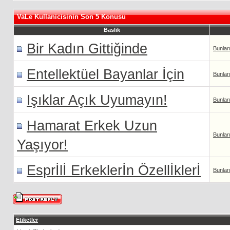
VaLe Kullanicisinin Son 5 Konusu
Baslik
Bir Kadın Gittiğinde
Bunlar
Entellektüel Bayanlar İçin
Bunlar
Işıklar Açık Uyumayın!
Bunlar
Hamarat Erkek Uzun
Bunlar
Yaşıyor!
Esprİlİ Erkeklerİn Özellİklerİ
Bunlar
Etiketler