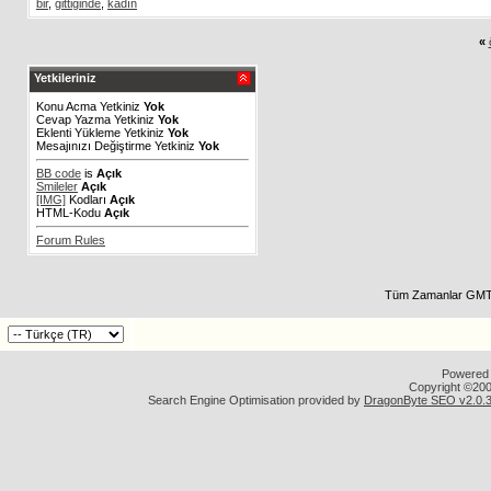
bir
,
gittiğinde
,
kadın
«
Yetkileriniz
Konu Acma Yetkiniz
Yok
Cevap Yazma Yetkiniz
Yok
Eklenti Yükleme Yetkiniz
Yok
Mesajınızı Değiştirme Yetkiniz
Yok
BB code
is
Açık
Smileler
Açık
[IMG]
Kodları
Açık
HTML-Kodu
Açık
Forum Rules
Tüm Zamanlar GMT 
Powered b
Copyright ©2000
Search Engine Optimisation provided by
DragonByte SEO v2.0.36