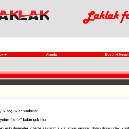
uk
Ajanda
Bugünki Mesajl
k boşluklar bırakırlar.
 "yetim-öksüz" kalan çok olur:
ki eski düğmeler, özenle saklanmış küçülmüş giysiler, dolap diplerindeki kurde