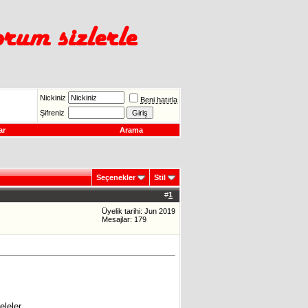
Nickiniz
Beni hatırla
Şifreniz
ar
Arama
Seçenekler
Stil
#
1
Üyelik tarihi: Jun 2019
Mesajlar: 179
leler...