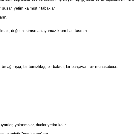
 susar, yetim kalmıştır tabaklar.
arın.
 olmaz, değerini kimse anlayamaz krom hac tasının.
 bir ağır işçi, bir temizlikçi, bir bakıcı, bir bahçıvan, bir muhasebeci...
 uyarılar, yakınmalar, dualar yetim kalır.
esi gitmiştir "geç kalma"nın.