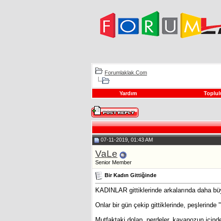
Forumlaklak.Com
Yardım
Toplul
07-11-2019, 01:43 AM
VaLe
Senior Member
Bir Kadın Gittiğinde
KADINLAR gittiklerinde arkalarında daha büyü
Onlar bir gün çekip gittiklerinde, peşlerinde
Mutfaktaki dolap, perdeler, kavanozun içinde