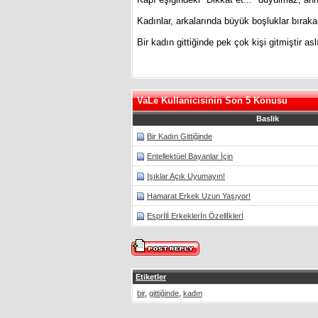
Kadınlar, arkalarında büyük boşluklar bırakar
Bir kadın gittiğinde pek çok kişi gitmiştir a
VaLe Kullanicisinin Son 5 Konusu
Baslik
Bir Kadın Gittiğinde
Entellektüel Bayanlar İçin
Işıklar Açık Uyumayın!
Hamarat Erkek Uzun Yaşıyor!
Esprİlİ Erkeklerİn Özellİklerİ
Etiketler
bir
,
gittiğinde
,
kadın