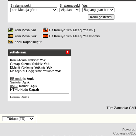
Sıralama şekli
Sıralama şekli
Yaş
Yeni Mesaj Var
Hit Konuya Yeni Mesaj Yazılmış
Yeni Mesaj Yok
Hit Konuya Yeni Mesaj Yazılmamış
Konu Kapatılmıştır
Yetkileriniz
Konu Acma Yetkiniz
Yok
Cevap Yazma Yetkiniz
Yok
Eklenti Yükleme Yetkiniz
Yok
Mesajınızı Değiştirme Yetkiniz
Yok
BB code
is
Açık
Smileler
Açık
[IMG]
Kodları
Açık
HTML-Kodu
Kapalı
Forum Rules
Tüm Zamanlar GMT 
Powered b
Copyright ©2000