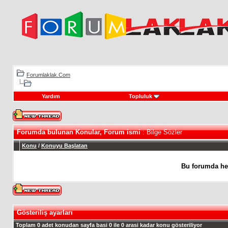
Forumlaklak.Com
Yardım
Topluluk
Forumda bulunan Konular, Forum ismi
: Bilge Sözler
Konu
/
Konuyu Başlatan
Bu forumda he
Gösteriliş ayarları
Toplam 0 adet konudan sayfa basi 0 ile 0 arasi kadar konu gösteriliyor