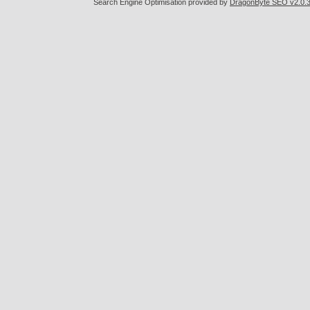
Search Engine Optimisation provided by
DragonByte SEO v2.0.36