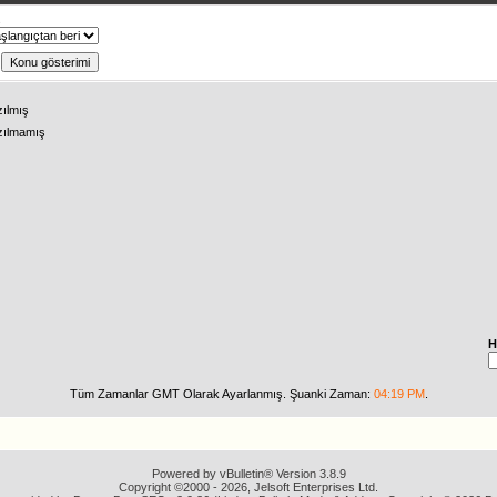
ş
zılmış
zılmamış
H
Tüm Zamanlar GMT Olarak Ayarlanmış. Şuanki Zaman:
04:19 PM
.
Powered by vBulletin® Version 3.8.9
Copyright ©2000 - 2026, Jelsoft Enterprises Ltd.