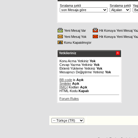
Sıralama şekli
Sıralama şekli
Ya
Yeni Mesaj Var
Hit Konuya Yeni Mesaj Ya
Yeni Mesaj Yok
Hit Konuya Yeni Mesaj Ya
Konu Kapatılmıştır
Yetkileriniz
Konu Acma Yetkiniz
Yok
Cevap Yazma Yetkiniz
Yok
Eklenti Yükleme Yetkiniz
Yok
Mesajınızı Değiştirme Yetkiniz
Yok
BB code
is
Açık
Smileler
Açık
[IMG]
Kodları
Açık
HTML-Kodu
Kapalı
Forum Rules