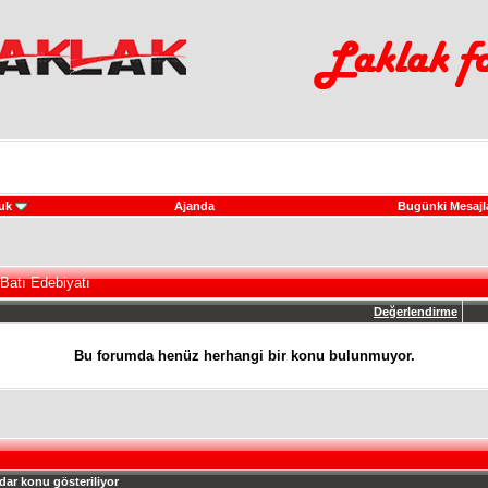
uk
Ajanda
Bugünki Mesajl
Batı Edebiyatı
Değerlendirme
Bu forumda henüz herhangi bir konu bulunmuyor.
dar konu gösteriliyor