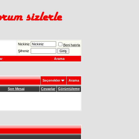
Nickiniz
Beni hatırla
Şifreniz
ar
Arama
Seçenekler
Arama
Son Mesaj
Cevaplar
Görüntüleme