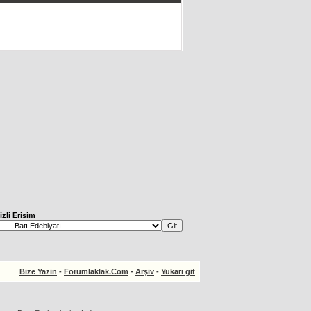
izli Erisim
Bize Yazin
-
Forumlaklak.Com
-
Arşiv
-
Yukarı git