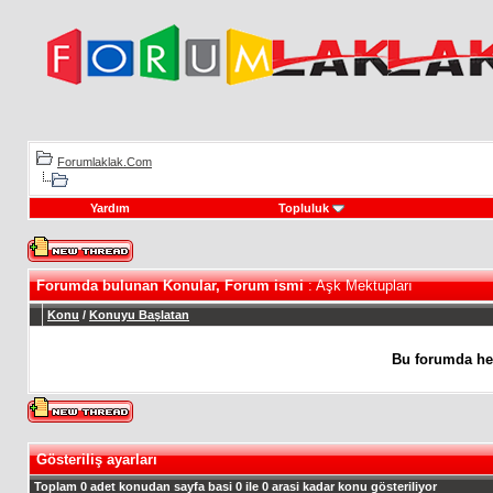
Forumlaklak.Com
Yardım
Topluluk
Forumda bulunan Konular, Forum ismi
: Aşk Mektupları
Konu
/
Konuyu Başlatan
Bu forumda he
Gösteriliş ayarları
Toplam 0 adet konudan sayfa basi 0 ile 0 arasi kadar konu gösteriliyor