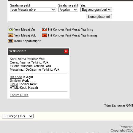
Sıralama şekli
Sıralama şekli
Yaş
Yeni Mesaj Var
Hit Konuya Yeni Mesaj Yazılmış
Yeni Mesaj Yok
Hit Konuya Yeni Mesaj Yazılmamış
Konu Kapatılmıştır
Yetkileriniz
Konu Acma Yetkiniz
Yok
Cevap Yazma Yetkiniz
Yok
Eklenti Yükleme Yetkiniz
Yok
Mesajınızı Değiştirme Yetkiniz
Yok
BB code
is
Açık
Smileler
Açık
[IMG]
Kodları
Açık
HTML-Kodu
Kapalı
Forum Rules
Tüm Zamanlar GMT 
Powered b
Copyright ©2000