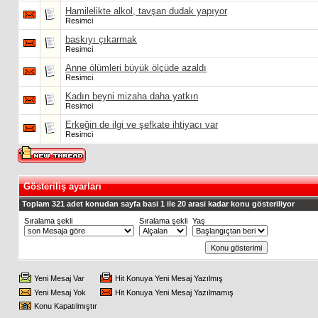
Hamilelikte alkol, tavşan dudak yapıyor
Resimci
baskıyı çıkarmak
Resimci
Anne ölümleri büyük ölçüde azaldı
Resimci
Kadın beyni mizaha daha yatkın
Resimci
Erkeğin de ilgi ve şefkate ihtiyacı var
Resimci
Gösteriliş ayarları
Toplam 321 adet konudan sayfa basi 1 ile 20 arasi kadar konu gösteriliyor
Sıralama şekli
Sıralama şekli
Yaş
Yeni Mesaj Var
Hit Konuya Yeni Mesaj Yazılmış
Yeni Mesaj Yok
Hit Konuya Yeni Mesaj Yazılmamış
Konu Kapatılmıştır