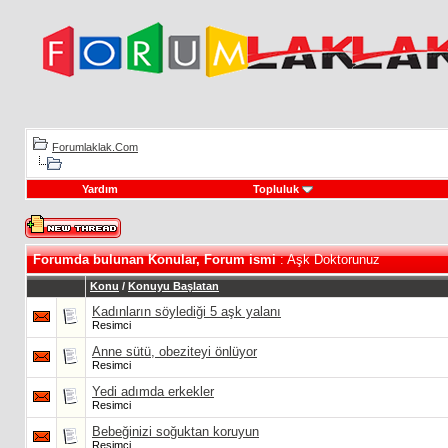
Forumlaklak.Com
Yardım
Topluluk
Forumda bulunan Konular, Forum ismi
: Aşk Doktorunuz
Konu
/
Konuyu Başlatan
Kadınların söylediği 5 aşk yalanı
Resimci
Anne sütü, obeziteyi önlüyor
Resimci
Yedi adımda erkekler
Resimci
Bebeğinizi soğuktan koruyun
Resimci