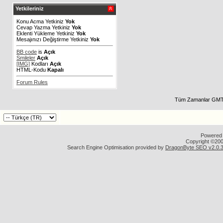
Yetkileriniz
Konu Acma Yetkiniz
Yok
Cevap Yazma Yetkiniz
Yok
Eklenti Yükleme Yetkiniz
Yok
Mesajınızı Değiştirme Yetkiniz
Yok
BB code
is
Açık
Smileler
Açık
[IMG]
Kodları
Açık
HTML-Kodu
Kapalı
Forum Rules
Tüm Zamanlar GMT 
Powered b
Copyright ©2000
Search Engine Optimisation provided by
DragonByte SEO v2.0.36