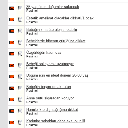
35 yaş üzeri doğumlar sakıncalı
Resimci
Estetik ameliyat olacaklar dikkat!/1 ocak
Resimci
Bebeğinizin süte alerjisi olabilir
Resimci
Bebeklerde biberon çürüğüne dikkat
Resimci
Özgürlüğün kadıncası
Resimci
Bebeği sallayarak uyutmayın
Resimci
Doğum için en ideal dönem 20-30 yaş
Resimci
Bebeğin başını sıcak tutun
Resimci
Anne sütü sigaradan koruyor
Resimci
Hamilelikte diş sağlığına dikkat
Resimci
Kadınlar sabahları daha aksi olur !!!
Resimci