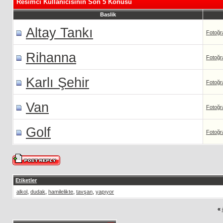
Resimci Kullanicisinin Son 5 Konusu
Baslik
Altay Tankı
Fotoğr
Rihanna
Fotoğr
Karlı Şehir
Fotoğr
Van
Fotoğr
Golf
Fotoğr
Etiketler
alkol
,
dudak
,
hamilelikte
,
tavşan
,
yapıyor
«