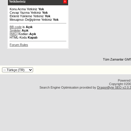
Yetkileriniz
Konu Acma Yetkiniz
Yok
Cevap Yazma Yetkiniz
Yok
Eklenti Yükleme Yetkiniz
Yok
Mesajınızı Değiştirme Yetkiniz
Yok
BB code
is
Açık
Smileler
Açık
[IMG]
Kodları
Açık
HTML-Kodu
Kapalı
Forum Rules
Tüm Zamanlar GMT 
Powered b
Copyright ©2000
Search Engine Optimisation provided by
DragonByte SEO v2.0.36