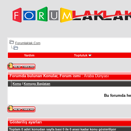
Forumlaklak.Com
Yardım
Topluluk
Forumda bulunan Konular, Forum ismi
: Araba Dünyası
Konu
/
Konuyu Başlatan
Bu forumda he
Gösteriliş ayarları
Toplam 0 adet konudan sayfa basi 0 ile 0 arasi kadar konu gösteriliyor