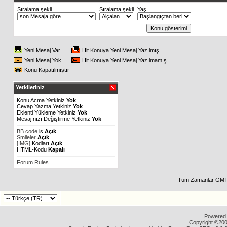
Sıralama şekli
Sıralama şekli
Yaş
Yeni Mesaj Var
Hit Konuya Yeni Mesaj Yazılmış
Yeni Mesaj Yok
Hit Konuya Yeni Mesaj Yazılmamış
Konu Kapatılmıştır
Yetkileriniz
Konu Acma Yetkiniz
Yok
Cevap Yazma Yetkiniz
Yok
Eklenti Yükleme Yetkiniz
Yok
Mesajınızı Değiştirme Yetkiniz
Yok
BB code
is
Açık
Smileler
Açık
[IMG]
Kodları
Açık
HTML-Kodu
Kapalı
Forum Rules
Tüm Zamanlar GMT 
Powered b
Copyright ©2000