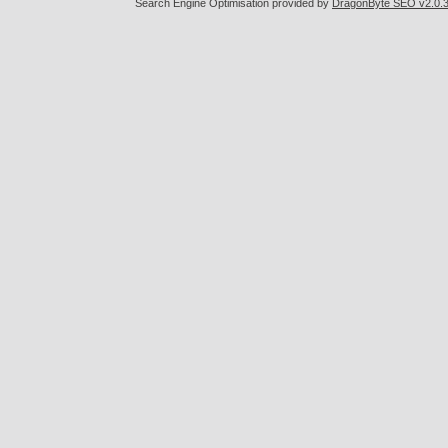
Search Engine Optimisation provided by
DragonByte SEO v2.0.36