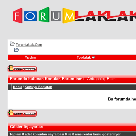
Forumlaklak.Com
Yardım
Topluluk
Forumda bulunan Konular, Forum ismi
: Antropoloji Bilimi
Konu
/
Konuyu Başlatan
Bu forumda he
Gösteriliş ayarları
Toplam 0 adet konudan sayfa basi 0 ile 0 arasi kadar konu gösteriliyor