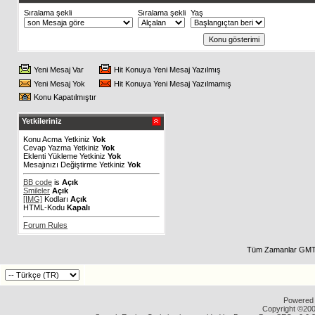
Sıralama şekli
Sıralama şekli
Yaş
Yeni Mesaj Var
Hit Konuya Yeni Mesaj Yazılmış
Yeni Mesaj Yok
Hit Konuya Yeni Mesaj Yazılmamış
Konu Kapatılmıştır
Yetkileriniz
Konu Acma Yetkiniz
Yok
Cevap Yazma Yetkiniz
Yok
Eklenti Yükleme Yetkiniz
Yok
Mesajınızı Değiştirme Yetkiniz
Yok
BB code
is
Açık
Smileler
Açık
[IMG]
Kodları
Açık
HTML-Kodu
Kapalı
Forum Rules
Tüm Zamanlar GMT 
Powered b
Copyright ©2000