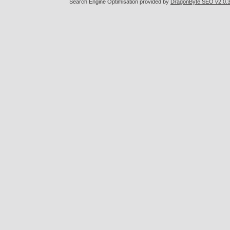
Search Engine Optimisation provided by
DragonByte SEO v2.0.36