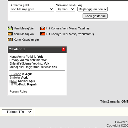
Sıralama şekli
Sıralama şekli
Yaş
Yeni Mesaj Var
Hit Konuya Yeni Mesaj Yazılmış
Yeni Mesaj Yok
Hit Konuya Yeni Mesaj Yazılmamış
Konu Kapatılmıştır
Yetkileriniz
Konu Acma Yetkiniz
Yok
Cevap Yazma Yetkiniz
Yok
Eklenti Yükleme Yetkiniz
Yok
Mesajınızı Değiştirme Yetkiniz
Yok
BB code
is
Açık
Smileler
Açık
[IMG]
Kodları
Açık
HTML-Kodu
Kapalı
Forum Rules
Tüm Zamanlar GMT 
Powered b
Copyright ©2000