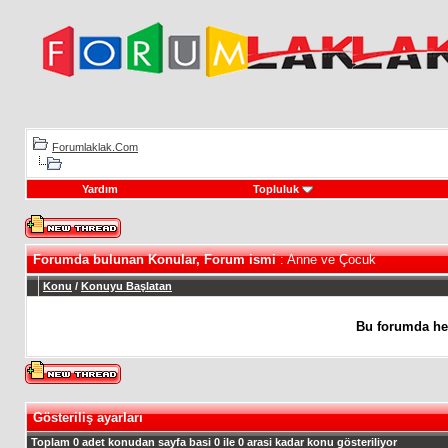
Forumlaklak.Com
Yardım
Topluluk
Forumda bulunan Konular, Forum ismi
: Anne ve Çocuk
Konu
/
Konuyu Başlatan
Bu forumda he
Gösteriliş ayarları
Toplam 0 adet konudan sayfa basi 0 ile 0 arasi kadar konu gösteriliyor