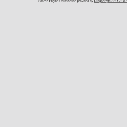
Search Engine Optimisation provided by
DragonByte SEO v2.0.36