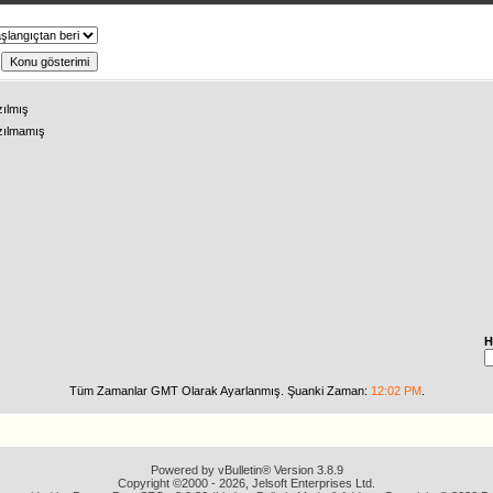
ş
zılmış
zılmamış
H
Tüm Zamanlar GMT Olarak Ayarlanmış. Şuanki Zaman:
12:02 PM
.
Powered by vBulletin® Version 3.8.9
Copyright ©2000 - 2026, Jelsoft Enterprises Ltd.