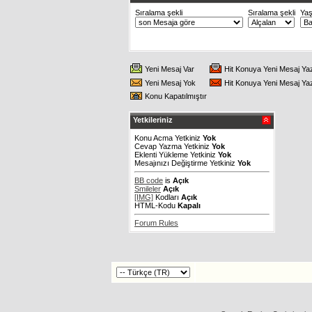
Sıralama şekli
Sıralama şekli
Ya
Yeni Mesaj Var
Hit Konuya Yeni Mesaj Ya
Yeni Mesaj Yok
Hit Konuya Yeni Mesaj Ya
Konu Kapatılmıştır
Yetkileriniz
Konu Acma Yetkiniz
Yok
Cevap Yazma Yetkiniz
Yok
Eklenti Yükleme Yetkiniz
Yok
Mesajınızı Değiştirme Yetkiniz
Yok
BB code
is
Açık
Smileler
Açık
[IMG]
Kodları
Açık
HTML-Kodu
Kapalı
Forum Rules