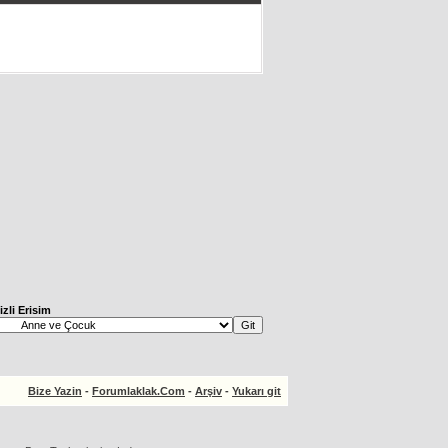
izli Erisim
Bize Yazin
-
Forumlaklak.Com
-
Arşiv
-
Yukarı git