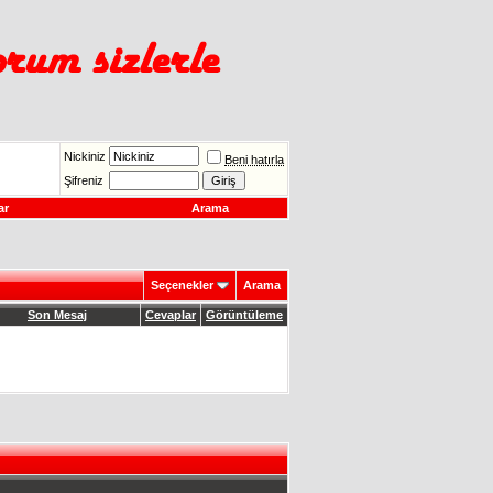
Nickiniz
Beni hatırla
Şifreniz
ar
Arama
Seçenekler
Arama
Son Mesaj
Cevaplar
Görüntüleme