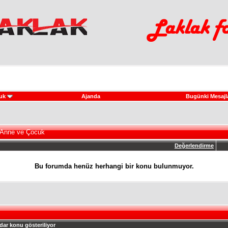
uk
Ajanda
Bugünki Mesajl
 Anne ve Çocuk
Değerlendirme
Bu forumda henüz herhangi bir konu bulunmuyor.
dar konu gösteriliyor