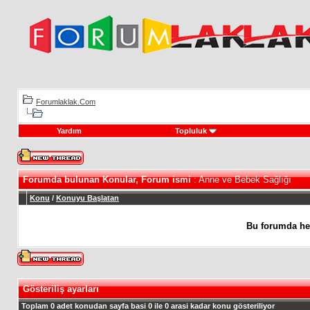
Forumlaklak.Com
Yardım
Topluluk
Forumda bulunan Konular, Forum ismi
: Anne ve Bebek Sağlığı
Konu
/
Konuyu Başlatan
Bu forumda he
Gösteriliş ayarları
Toplam 0 adet konudan sayfa basi 0 ile 0 arasi kadar konu gösteriliyor