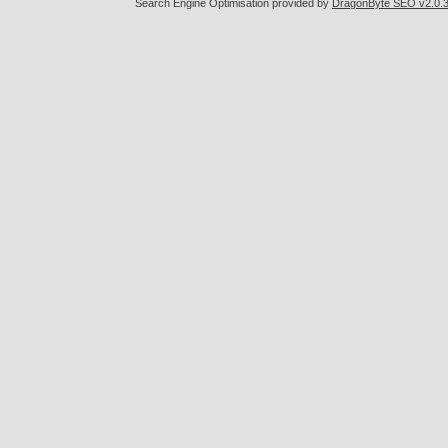
Search Engine Optimisation provided by
DragonByte SEO v2.0.36