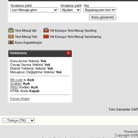
Sıralama şekli
Sıralama şekli
Yaş
Yeni Mesaj Var
Hit Konuya Yeni Mesaj Yazılmış
Yeni Mesaj Yok
Hit Konuya Yeni Mesaj Yazılmamış
Konu Kapatılmıştır
Yetkileriniz
Konu Acma Yetkiniz
Yok
Cevap Yazma Yetkiniz
Yok
Eklenti Yükleme Yetkiniz
Yok
Mesajınızı Değiştirme Yetkiniz
Yok
BB code
is
Açık
Smileler
Açık
[IMG]
Kodları
Açık
HTML-Kodu
Kapalı
Forum Rules
Tüm Zamanlar GMT 
Powered b
Copyright ©2000