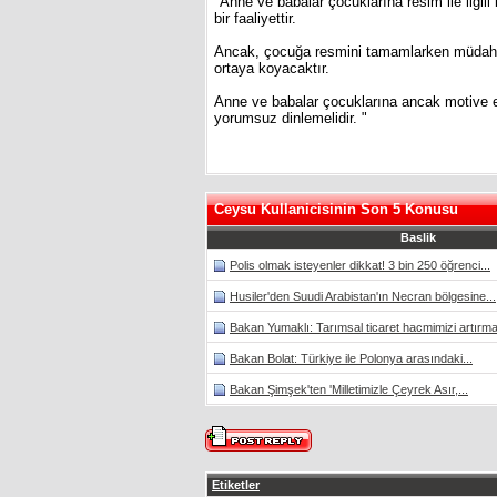
"Anne ve babalar çocuklarına resim ile ilgili 
bir faaliyettir.
Ancak, çocuğa resmini tamamlarken müdahale 
ortaya koyacaktır.
Anne ve babalar çocuklarına ancak motive e
yorumsuz dinlemelidir. "
Ceysu Kullanicisinin Son 5 Konusu
Baslik
Polis olmak isteyenler dikkat! 3 bin 250 öğrenci...
Husiler'den Suudi Arabistan'ın Necran bölgesine...
Bakan Yumaklı: Tarımsal ticaret hacmimizi artırma
Bakan Bolat: Türkiye ile Polonya arasındaki...
Bakan Şimşek'ten 'Milletimizle Çeyrek Asır,...
Etiketler