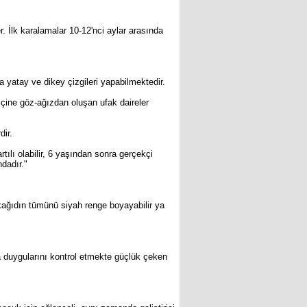
er. İlk karalamalar 10-12'nci aylar arasında
da yatay ve dikey çizgileri yapabilmektedir.
içine göz-ağızdan oluşan ufak daireler
dir.
tılı olabilir, 6 yaşından sonra gerçekçi
ndadır."
kağıdın tümünü siyah renge boyayabilir ya
da duygularını kontrol etmekte güçlük çeken