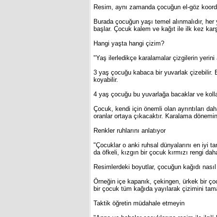
Resim, aynı zamanda çocuğun el-göz koordina
Burada çocuğun yaşı temel alınmalıdır, her yaş
başlar. Çocuk kalem ve kağıt ile ilk kez kar
Hangi yaşta hangi çizim?
"Yaş ilerledikçe karalamalar çizgilerin yerin
3 yaş çocuğu kabaca bir yuvarlak çizebilir.
koyabilir.
4 yaş çocuğu bu yuvarlağa bacaklar ve kolları
Çocuk, kendi için önemli olan ayrıntıları da
oranlar ortaya çıkacaktır. Karalama dönemind
Renkler ruhlarını anlatıyor
"Çocuklar o anki ruhsal dünyalarını en iyi 
da öfkeli, kızgın bir çocuk kırmızı rengi daha
Resimlerdeki boyutlar, çocuğun kağıdı nasıl 
Örneğin içe kapanık, çekingen, ürkek bir çoc
bir çocuk tüm kağıda yayılarak çizimini tama
Taktik öğretin müdahale etmeyin