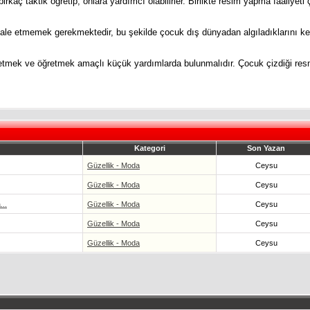
birkaç taktik öğretip, onlara yardımcı olabilirler. Birlikte resim yapma faaliyeti
etmemek gerekmektedir, bu şekilde çocuk dış dünyadan algıladıklarını kendi 
tmek ve öğretmek amaçlı küçük yardımlarda bulunmalıdır. Çocuk çizdiği res
Kategori
Son Yazan
Güzellik - Moda
Ceysu
Güzellik - Moda
Ceysu
...
Güzellik - Moda
Ceysu
Güzellik - Moda
Ceysu
Güzellik - Moda
Ceysu