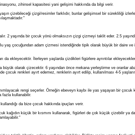
syonu, zihinsel kapasitesi yani gelişimi hakkında da bilgi verir.
ın çizebileceği çizgi/resimler farklıdır, bunlar gelişimsel bir sürekliliği izlerl
şılaşmaktadır."
i alır. 2 yaşında bir çocuk yönü olmaksızın çizgi çizmeyi taklit eder. 2.5 yaşın
 Bu yaş çocuğundan adam çizmesi istendiğinde tipik olarak büyük bir daire ve 
 da ekleyecektir. İlerleyen yaşlarda çizdikleri figürlere ayrıntılar ekleyecekler
ha büyük olarak çizecektir. 6 yaşından önce mekana yerleştirme ve oranlar abar
e çocuk renkleri ayırt edemez, renklerin ayırt edilip, kullanılması 4-5 yaşları
tanımlayacak rengi seçerler. Örneğin ebeveyn kaybı ile yas yaşayan bir çocuk 
 fazla kullanabilir.
kullandığı da bize çocuk hakkında ipuçları verir.
uk kağıdın küçük bir kısmını kullanarak, figürleri de çok küçük çizebilir ya 
mlayabilir."