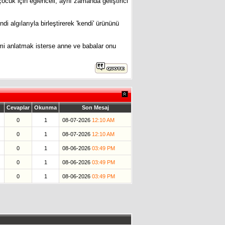
 çocuk için eğlenceli, aynı zamanda geliştirici
algılarıyla birleştirerek 'kendi' ürününü
mi anlatmak isterse anne ve babalar onu
Cevaplar
Okunma
Son Mesaj
0
1
08-07-2026
12:10 AM
0
1
08-07-2026
12:10 AM
0
1
08-06-2026
03:49 PM
0
1
08-06-2026
03:49 PM
0
1
08-06-2026
03:49 PM