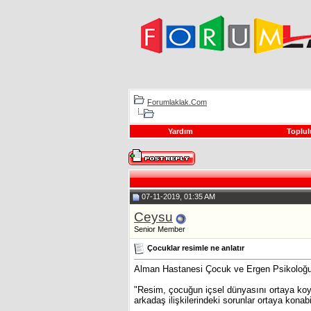
Forumlaklak.Com
Yardım
Toplul
07-11-2019, 01:35 AM
Ceysu
Senior Member
Çocuklar resimle ne anlatır
Alman Hastanesi Çocuk ve Ergen Psikoloğu Ö
"Resim, çocuğun içsel dünyasını ortaya koyan
arkadaş ilişkilerindeki sorunlar ortaya konabil