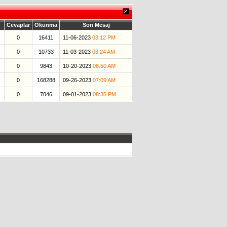
Cevaplar
Okunma
Son Mesaj
0
16411
11-06-2023
03:12 PM
0
10733
11-03-2023
03:24 AM
0
9843
10-20-2023
08:50 AM
0
168288
09-26-2023
07:09 AM
0
7046
09-01-2023
08:35 PM