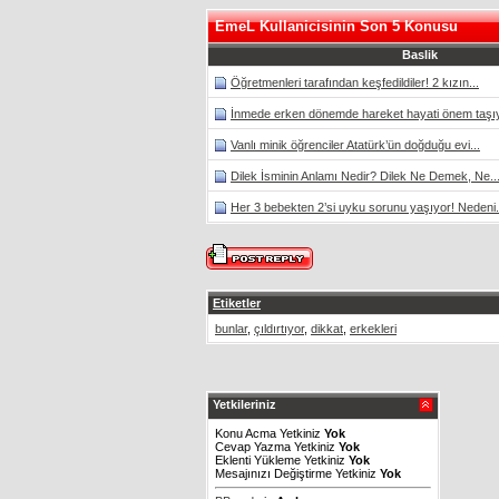
EmeL Kullanicisinin Son 5 Konusu
Baslik
Öğretmenleri tarafından keşfedildiler! 2 kızın...
İnmede erken dönemde hareket hayati önem taşı
Vanlı minik öğrenciler Atatürk’ün doğduğu evi...
Dilek İsminin Anlamı Nedir? Dilek Ne Demek, Ne..
Her 3 bebekten 2’si uyku sorunu yaşıyor! Nedeni.
Etiketler
bunlar
,
çıldırtıyor
,
dikkat
,
erkekleri
Yetkileriniz
Konu Acma Yetkiniz
Yok
Cevap Yazma Yetkiniz
Yok
Eklenti Yükleme Yetkiniz
Yok
Mesajınızı Değiştirme Yetkiniz
Yok