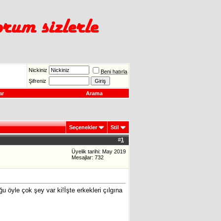
Nickiniz
Beni hatırla
Şifreniz
ar
Arama
Seçenekler
Stil
#
1
Üyelik tarihi: May 2019
Mesajlar: 732
ğu öyle çok şey var ki!İşte erkekleri çılgına