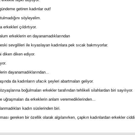
 gündeme getiren kadınlar out!
utulmadığını söyleyelim.
 erkekleri çıldırtıyor.
malum erkeklerin en dayanamadıklarından
 eski sevgilileri ile kıyaslayan kadınlara pek sıcak bakmıyorlar.
ni diken diken ediyor.
yor.
lerin dayanamadıklarından...
aşında da kadınların ufacık şeyleri abartmaları geliyor.
yaşlarına boğulmaları erkekler tarafından tehlikeli silahlardan biri sayılıyor.
ile uğraşmaları da erkeklerin anlam veremediklerinden...
lanmadıkları kadın süslerinden biri.
lması gereken bir özellik olarak algılanırken, çapkın kadınlardan erkekler cidd