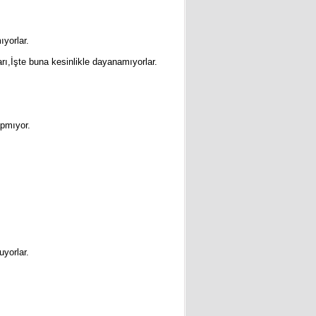
yorlar.
arı,İşte buna kesinlikle dayanamıyorlar.
apmıyor.
uyorlar.