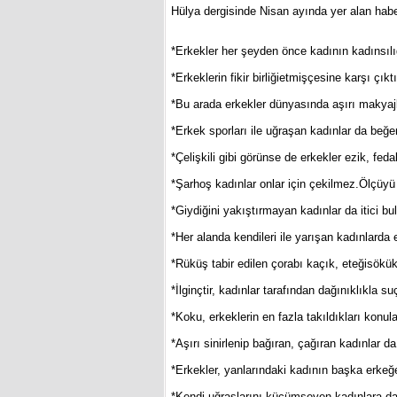
Hülya dergisinde Nisan ayında yer alan haber
*Erkekler her şeyden önce kadının kadınsılı
*Erkeklerin fikir birliğietmişçesine karşı çı
*Bu arada erkekler dünyasında aşırı makyajlı,
*Erkek sporları ile uğraşan kadınlar da beğe
*Çelişkili gibi görünse de erkekler ezik, fe
*Şarhoş kadınlar onlar için çekilmez.Ölçüyü
*Giydiğini yakıştırmayan kadınlar da itici bu
*Her alanda kendileri ile yarışan kadınlarda
*Rüküş tabir edilen çorabı kaçık, eteğisökü
*İlginçtir, kadınlar tarafından dağınıklıkla 
*Koku, erkeklerin en fazla takıldıkları konula
*Aşırı sinirlenip bağıran, çağıran kadınlar da
*Erkekler, yanlarındaki kadının başka erkeğe
*Kendi uğraşlarını küçümseyen kadınlara da