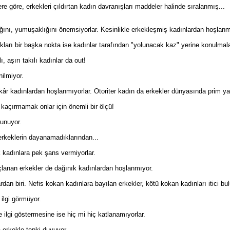
e göre, erkekleri çıldırtan kadın davranışları maddeler halinde sıralanmış...
ğını, yumuşaklığını önemsiyorlar. Kesinlikle erkekleşmiş kadınlardan hoşlanmı
ktıkları bir başka nokta ise kadınlar tarafından "yolunacak kaz" yerine konulmal
 aşırı takılı kadınlar da out!
nilmiyor.
dakâr kadınlardan hoşlanmıyorlar. Otoriter kadın da erkekler dünyasında prim y
 kaçırmamak onlar için önemli bir ölçü!
lunuyor.
 erkeklerin dayanamadıklarından...
k kadınlara pek şans vermiyorlar.
suçlanan erkekler de dağınık kadınlardan hoşlanmıyor.
rdan biri. Nefis kokan kadınlara bayılan erkekler, kötü kokan kadınları itici bul
 ilgi görmüyor.
 ilgi göstermesine ise hiç mi hiç katlanamıyorlar.
 erkekle tepki duyuyor.