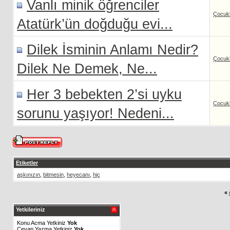
Vanlı minik öğrenciler
Çocukl
Atatürk’ün doğduğu evi...
Dilek İsminin Anlamı Nedir?
Çocukl
Dilek Ne Demek, Ne...
Her 3 bebekten 2’si uyku
Çocukl
sorunu yaşıyor! Nedeni...
Etiketler
aşkınızın
,
bitmesin
,
heyecanı
,
hiç
«
Yetkileriniz
Konu Acma Yetkiniz
Yok
Cevap Yazma Yetkiniz
Yok