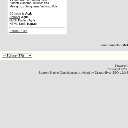
Eklenti Yükleme Yetkiniz
Yok
Mesajınızı Değiştirme Yetkiniz
Yok
BB code
is
Açık
Smileler
Açık
[IMG]
Kodları
Açık
HTML-Kodu
Kapalı
Forum Rules
Tüm Zamanlar GMT 
Powered b
Copyright ©2000
Search Engine Optimisation provided by
DragonByte SEO v2.0.36