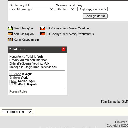
Sıralama şekli
Sıralama şekli
Yaş
Yeni Mesaj Var
Hit Konuya Yeni Mesaj Yazılmış
Yeni Mesaj Yok
Hit Konuya Yeni Mesaj Yazılmamış
Konu Kapatılmıştır
Yetkileriniz
Konu Acma Yetkiniz
Yok
Cevap Yazma Yetkiniz
Yok
Eklenti Yükleme Yetkiniz
Yok
Mesajınızı Değiştirme Yetkiniz
Yok
BB code
is
Açık
Smileler
Açık
[IMG]
Kodları
Açık
HTML-Kodu
Kapalı
Forum Rules
Tüm Zamanlar GMT 
Powered b
Copyright ©2000