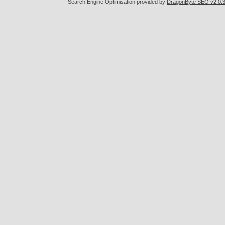
Search Engine Optimisation provided by
DragonByte SEO v2.0.36