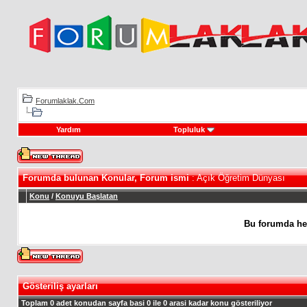
Forumlaklak.Com
Yardım
Topluluk
Forumda bulunan Konular, Forum ismi
: Açık Öğretim Dünyası
Konu
/
Konuyu Başlatan
Bu forumda he
Gösteriliş ayarları
Toplam 0 adet konudan sayfa basi 0 ile 0 arasi kadar konu gösteriliyor