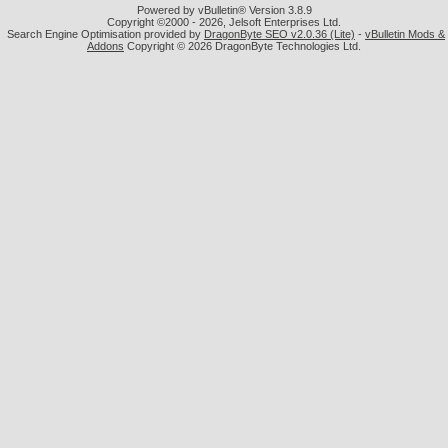
Powered by vBulletin® Version 3.8.9
Copyright ©2000 - 2026, Jelsoft Enterprises Ltd.
Search Engine Optimisation provided by
DragonByte SEO v2.0.36 (Lite)
-
vBulletin Mods &
Addons
Copyright © 2026 DragonByte Technologies Ltd.