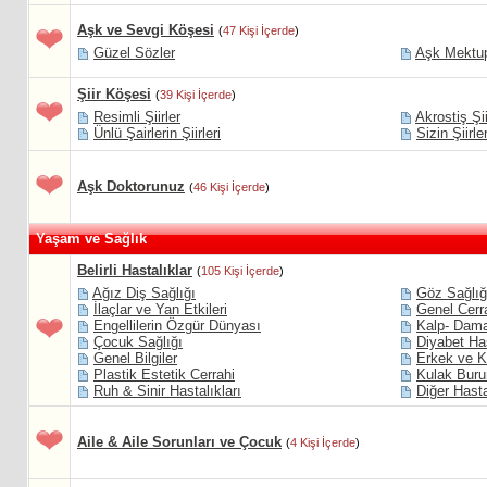
Aşk ve Sevgi Köşesi
(
47 Kişi İçerde
)
Güzel Sözler
Aşk Mektup
Şiir Köşesi
(
39 Kişi İçerde
)
Resimli Şiirler
Akrostiş Şii
Ünlü Şairlerin Şiirleri
Sizin Şiirle
Aşk Doktorunuz
(
46 Kişi İçerde
)
Yaşam ve Sağlık
Belirli Hastalıklar
(
105 Kişi İçerde
)
Ağız Diş Sağlığı
Göz Sağlığ
İlaçlar ve Yan Etkileri
Genel Cerr
Engellilerin Özgür Dünyası
Kalp- Dama
Çocuk Sağlığı
Diyabet Has
Genel Bilgiler
Erkek ve K
Plastik Estetik Cerrahi
Kulak Buru
Ruh & Sinir Hastalıkları
Diğer Hasta
Aile & Aile Sorunları ve Çocuk
(
4 Kişi İçerde
)