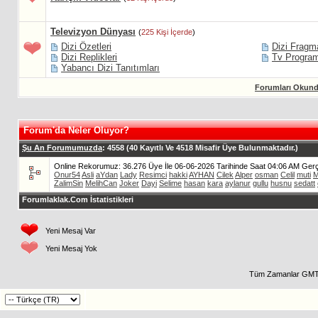
Televizyon Dünyası
(
225 Kişi İçerde
)
Dizi Özetleri
Dizi Fragm
Dizi Replikleri
Tv Program
Yabancı Dizi Tanıtımları
Forumları Okund
Forum'da Neler Oluyor?
Şu An Forumumuzda
: 4558 (40 Kayıtlı Ve 4518 Misafir Üye Bulunmaktadır.)
Online Rekorumuz: 36.276 Üye İle 06-06-2026 Tarihinde Saat 04:06 AM Gerçe
Onur54
Asli
aYdan
Lady
Resimci
hakki
AYHAN
Cilek
Alper
osman
Celil
muti
M
ZalimSin
MelihCan
Joker
Dayi
Selime
hasan
kara
aylanur
gullu
husnu
sedatt
Forumlaklak.Com İstatistikleri
Yeni Mesaj Var
Yeni Mesaj Yok
Tüm Zamanlar GMT 