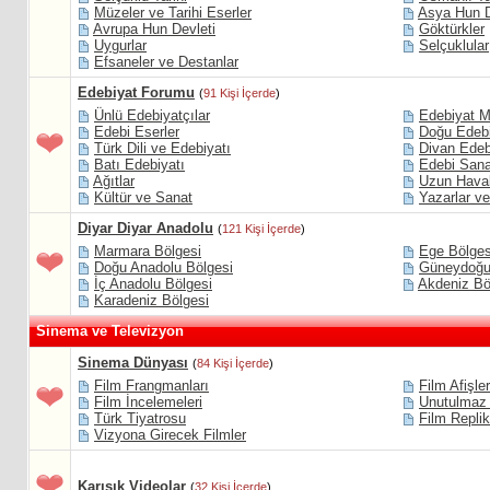
Müzeler ve Tarihi Eserler
Asya Hun D
Avrupa Hun Devleti
Göktürkler
Uygurlar
Selçuklular
Efsaneler ve Destanlar
Edebiyat Forumu
(
91 Kişi İçerde
)
Ünlü Edebiyatçılar
Edebiyat M
Edebi Eserler
Doğu Edebi
Türk Dili ve Edebiyatı
Divan Edeb
Batı Edebiyatı
Edebi Sana
Ağıtlar
Uzun Haval
Kültür ve Sanat
Yazarlar ve
Diyar Diyar Anadolu
(
121 Kişi İçerde
)
Marmara Bölgesi
Ege Bölges
Doğu Anadolu Bölgesi
Güneydoğu
İç Anadolu Bölgesi
Akdeniz Bö
Karadeniz Bölgesi
Sinema ve Televizyon
Sinema Dünyası
(
84 Kişi İçerde
)
Film Frangmanları
Film Afişler
Film İncelemeleri
Unutulmaz 
Türk Tiyatrosu
Film Replik
Vizyona Girecek Filmler
Karışık Videolar
(
32 Kişi İçerde
)