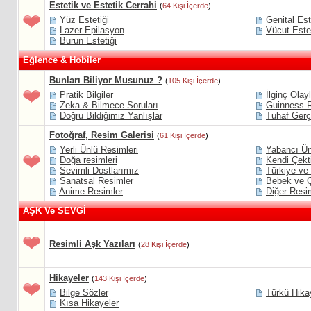
Estetik ve Estetik Cerrahi
(
64 Kişi İçerde
)
Yüz Estetiği
Genital Est
Lazer Epilasyon
Vücut Estet
Burun Estetiği
Eğlence & Hobiler
Bunları Biliyor Musunuz ?
(
105 Kişi İçerde
)
Pratik Bilgiler
İlginç Olay
Zeka & Bilmece Soruları
Guinness R
Doğru Bildiğimiz Yanlışlar
Tuhaf Gerç
Fotoğraf, Resim Galerisi
(
61 Kişi İçerde
)
Yerli Ünlü Resimleri
Yabancı Ün
Doğa resimleri
Kendi Çekti
Sevimli Dostlarımız
Türkiye ve
Sanatsal Resimler
Bebek ve Ç
Anime Resimler
Diğer Resi
AŞK Ve SEVGİ
Resimli Aşk Yazıları
(
28 Kişi İçerde
)
Hikayeler
(
143 Kişi İçerde
)
Bilge Sözler
Türkü Hikay
Kısa Hikayeler