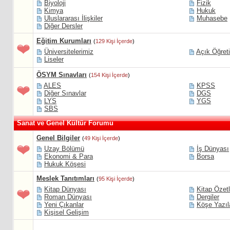
Biyoloji
Fizik
Kimya
Hukuk
Uluslararası İlişkiler
Muhasebe
Diğer Dersler
Eğitim Kurumları
(
129 Kişi İçerde
)
Üniversitelerimiz
Açık Öğret
Liseler
ÖSYM Sınavları
(
154 Kişi İçerde
)
ALES
KPSS
Diğer Sınavlar
DGS
LYS
YGS
SBS
Sanat ve Genel Kültür Forumu
Genel Bilgiler
(
49 Kişi İçerde
)
Uzay Bölümü
İş Dünyası
Ekonomi & Para
Borsa
Hukuk Köşesi
Meslek Tanıtımları
(
95 Kişi İçerde
)
Kitap Dünyası
Kitap Özetl
Roman Dünyası
Dergiler
Yeni Çıkanlar
Köşe Yazıl
Kişisel Gelişim