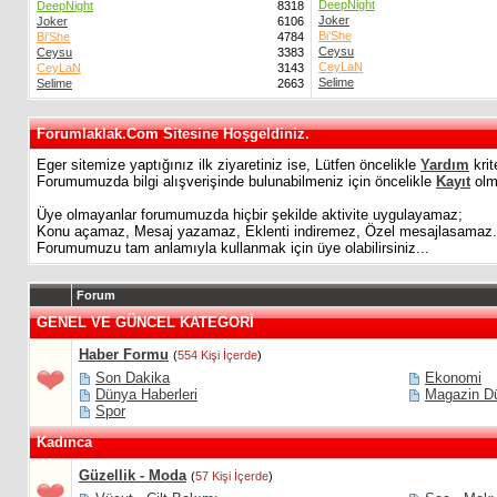
DeepNight
DeepNight
8318
Joker
Joker
6106
Bi'She
Bi'She
4784
Ceysu
Ceysu
3383
CeyLaN
CeyLaN
3143
Selime
Selime
2663
Forumlaklak.Com Sitesine Hoşgeldiniz.
Eger sitemize yaptığınız ilk ziyaretiniz ise, Lütfen öncelikle
Yardım
krit
Forumumuzda bilgi alışverişinde bulunabilmeniz için öncelikle
Kayıt
olma
Üye olmayanlar forumumuzda hiçbir şekilde aktivite uygulayamaz;
Konu açamaz, Mesaj yazamaz, Eklenti indiremez, Özel mesajlasamaz.
Forumumuzu tam anlamıyla kullanmak için üye olabilirsiniz...
Forum
GENEL VE GÜNCEL KATEGORİ
Haber Formu
(
554 Kişi İçerde
)
Son Dakika
Ekonomi
Dünya Haberleri
Magazin D
Spor
Kadınca
Güzellik - Moda
(
57 Kişi İçerde
)