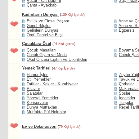
Vücut - Cilt Bakımı
Saç - Maky
Çanta - Ayakkabı
Kadınların Dünyası
(
139 Kişi İçerde
)
Evlilik ve Cinsel Yaşam
Anne ve Ç
Genel Bilgiler
Anne ve Be
Gelinlerin Dünyası
Egzersiz
Örgü Dantel ve Elişi
Çocuklara Özel
(
91 Kişi İçerde
)
Çocuk Masalları
Boyama Say
Çocuk Giyim ve Moda
Çocuk Şark
Okul Öncesi Eğitim ve Etkinlikleri
Yemek Tarifleri
(
47 Kişi İçerde
)
Hamur İşleri
Zeytin Yağl
Etli Yemekler
Tavuk ve D
Tatlılar - Kekler - Kurabiyeler
Çorbalar
Pilavlar
Makarnalar
Salatalar
Soslar
Yöresel Yemekler
İçecekler
Konserveler
Turşular
Dünya Mutfakları
Reçel Tarifl
Mutfakta Püf Noktalar
Ev ve Dekorasyon
(
79 Kişi İçerde
)