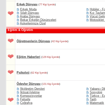
Erkek Dünyası
(
77 Kişi İçerde
)
Erkek Moda
Hobiler - Fo
Silah Dünyası
Kız Tavlam
Araba Dünyası
Vücut Geli
Bekar Erkeğin Düşünceleri
Motosiklet
Askerlerimize Özel
Eğitim & Öğretim
Öğretmenlerin Dünyası
(
42 Kişi İçerde
)
Eğitim Haberleri
(
129 Kişi İçerde
)
Psikoloji
(
62 Kişi İçerde
)
Ödevler Dünyası
(
131 Kişi İçerde
)
İlköğretim Dersleri
Yabancı Di
İktisat-İşletme
Sosyoloji
Kompozisyonlar
Türkçe - E
Felsefe
Tarih
Coğrafya
Matematik