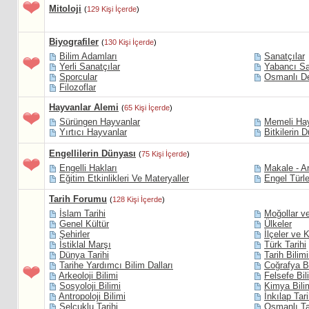
Mitoloji
(
129 Kişi İçerde
)
Biyografiler
(
130 Kişi İçerde
)
Bilim Adamları
Sanatçılar
Yerli Sanatçılar
Yabancı Sa
Sporcular
Osmanlı De
Filozoflar
Hayvanlar Alemi
(
65 Kişi İçerde
)
Sürüngen Hayvanlar
Memeli Hay
Yırtıcı Hayvanlar
Bitkilerin 
Engellilerin Dünyası
(
75 Kişi İçerde
)
Engelli Hakları
Makale - Ar
Eğitim Etkinlikleri Ve Materyaller
Engel Türle
Tarih Forumu
(
128 Kişi İçerde
)
İslam Tarihi
Moğollar ve
Genel Kültür
Ülkeler
Şehirler
İlçeler ve 
İstiklal Marşı
Türk Tarihi
Dünya Tarihi
Tarih Bilim
Tarihe Yardımcı Bilim Dalları
Coğrafya Bi
Arkeoloji Bilimi
Felsefe Bil
Sosyoloji Bilimi
Kimya Bili
Antropoloji Bilimi
İnkılap Tari
Selçuklu Tarihi
Osmanlı Ta