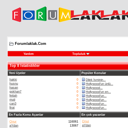
Forumlaklak.Com
Yardım
Topluluk
Top 8 Istatistikler
Yeni Uyeler
Popüler Konular
hakki
0
Dilek İsminin...
husnu
0
Hollywood'un ünlü...
hasan
0
Hollywood...
gokhan7
0
Hollywood'un en...
fettah
0
Hollywood'un...
muti
0
Hollywood'un...
can3
0
Hollywood'un...
firat
0
Hollywood'un...
En Fazla Konu Açanlar
En çok yazanlar
Onur
Onur
116061
aYdan
aYdan
13067