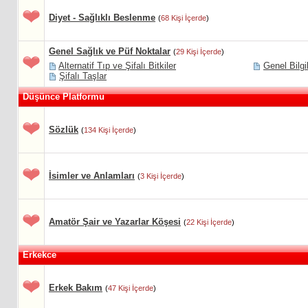
Diyet - Sağlıklı Beslenme
(
68 Kişi İçerde
)
Genel Sağlık ve Püf Noktalar
(
29 Kişi İçerde
)
Alternatif Tıp ve Şifalı Bitkiler
Genel Bilgi
Şifalı Taşlar
Düşünce Platformu
Sözlük
(
134 Kişi İçerde
)
İsimler ve Anlamları
(
3 Kişi İçerde
)
Amatör Şair ve Yazarlar Köşesi
(
22 Kişi İçerde
)
Erkekce
Erkek Bakım
(
47 Kişi İçerde
)