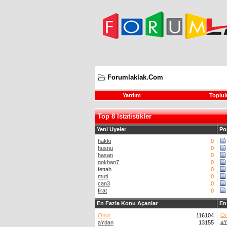
Forumlaklak.Com
Yardım
Toplul
Top 8 Istatistikler
Yeni Uyeler
Po
hakki
0
husnu
0
hasan
0
gokhan7
0
fettah
0
muti
0
can3
0
firat
0
En Fazla Konu Açanlar
En
On
Onur
116104
aY
aYdan
13155