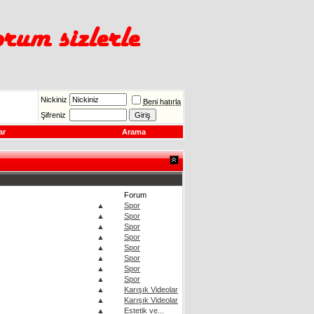
Nickiniz
Beni hatırla
Şifreniz
ar
Arama
Forum
▲
Spor
▲
Spor
▲
Spor
▲
Spor
▲
Spor
▲
Spor
▲
Spor
▲
Spor
▲
Karışık Videolar
▲
Karışık Videolar
▲
Estetik ve...