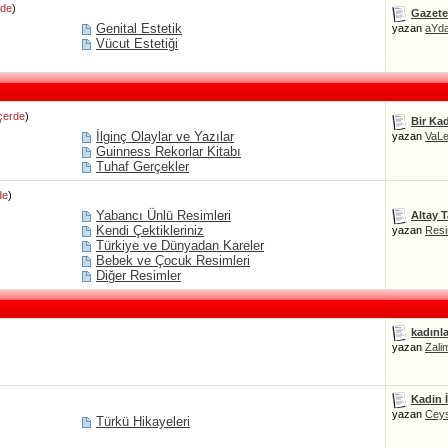
rde
)
Gazetec
Genital Estetik
yazan
aYd
Vücut Estetiği
İçerde
)
Bir Kad
İlginç Olaylar ve Yazılar
yazan
VaL
Guinness Rekorlar Kitabı
Tuhaf Gerçekler
de
)
Yabancı Ünlü Resimleri
Altay T
Kendi Çektikleriniz
yazan
Resi
Türkiye ve Dünyadan Kareler
Bebek ve Çocuk Resimleri
Diğer Resimler
kadınla
yazan
Zali
Kadin İ
yazan
Cey
Türkü Hikayeleri