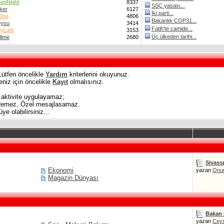
epNight
8337
SSÇ yasası...
ker
6127
İki parti...
'She
4806
Bakanlık COP31...
ysu
3414
Fatih'te camide...
eyLaN
3153
Üç ülkeden tarihi...
lime
2680
 Lütfen öncelikle
Yardım
kriterlerini okuyunuz.
niz için öncelikle
Kayıt
olmalısınız.
 aktivite uygulayamaz;
iremez, Özel mesajlasamaz.
 olabilirsiniz...
Sivassp
Ekonomi
yazan
Onu
Magazin Dünyası
Bakan K
yazan
Cey