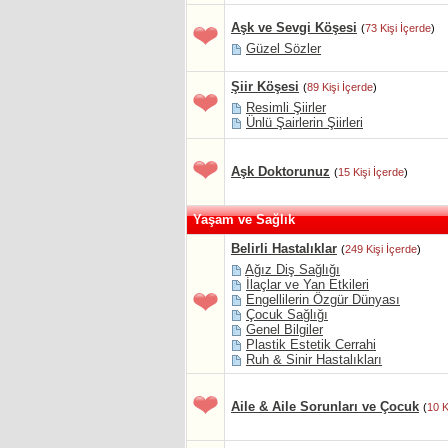
Aşk ve Sevgi Köşesi
(
73 Kişi İçerde
)
Güzel Sözler
Şiir Köşesi
(
89 Kişi İçerde
)
Resimli Şiirler
Ünlü Şairlerin Şiirleri
Aşk Doktorunuz
(
15 Kişi İçerde
)
Yaşam ve Sağlık
Belirli Hastalıklar
(
249 Kişi İçerde
)
Ağız Diş Sağlığı
İlaçlar ve Yan Etkileri
Engellilerin Özgür Dünyası
Çocuk Sağlığı
Genel Bilgiler
Plastik Estetik Cerrahi
Ruh & Sinir Hastalıkları
Aile & Aile Sorunları ve Çocuk
(
10 K