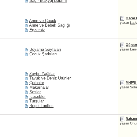
Saç - Makyaj Bakımı
Oscar Ö
Anne ve Çocuk
yazan
Lad
Anne ve Bebek Sağlığı
Egzersiz
Öğretme
Boyama Sayfaları
yazan
Eme
Çocuk Şarkıları
Zeytin Yağlılar
Tavuk ve Deniz Ürünleri
Çorbalar
MHP’li 
Makarnalar
yazan
Seli
Soslar
İçecekler
Turşular
Reçel Tarifleri
Rahatı
yazan
Onu