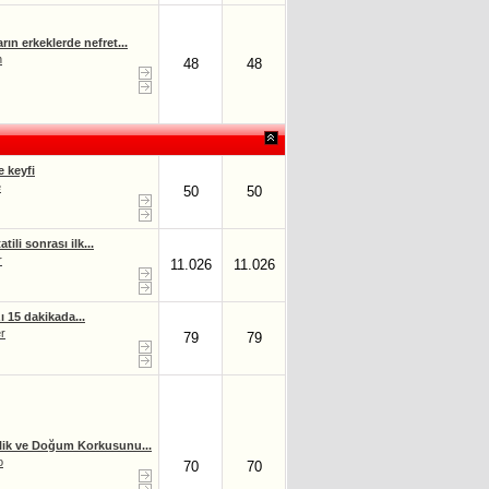
rın erkeklerde nefret...
n
48
48
e keyfi
e
50
50
tatili sonrası ilk...
r
11.026
11.026
ı 15 dakikada...
r
79
79
lik ve Doğum Korkusunu...
o
70
70