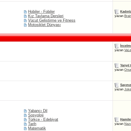
Hobiler - Fobiler
Kadınla
Kız Tavlama Dersleri
yazan
Brai
Vücut Geliştirme ve Fitness
Motosiklet Dünyası
İncelm
yazan
VaL
Yarıyıl 
yazan
Onu
Saçınız
yazan
Joke
Yabancı Dil
Sosyoloji
Türkçe - Edebiyat
Hamile
Tarih
yazan
Naz
Matematik