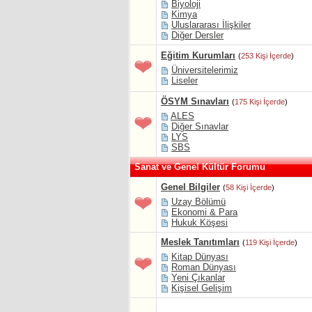
Biyoloji
Kimya
Uluslararası İlişkiler
Diğer Dersler
Eğitim Kurumları
(
253 Kişi İçerde
)
Üniversitelerimiz
Liseler
ÖSYM Sınavları
(
175 Kişi İçerde
)
ALES
Diğer Sınavlar
LYS
SBS
Sanat ve Genel Kültür Forumu
Genel Bilgiler
(
58 Kişi İçerde
)
Uzay Bölümü
Ekonomi & Para
Hukuk Köşesi
Meslek Tanıtımları
(
119 Kişi İçerde
)
Kitap Dünyası
Roman Dünyası
Yeni Çıkanlar
Kişisel Gelişim