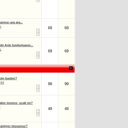
rınızı ara ara...
r
69
69
eki Aşkı haykırmanın...
L
69
69
kim baskın?
r54
99
99
akın mısınız, uzak mı?
r
49
49
i anlıyor musunuz?