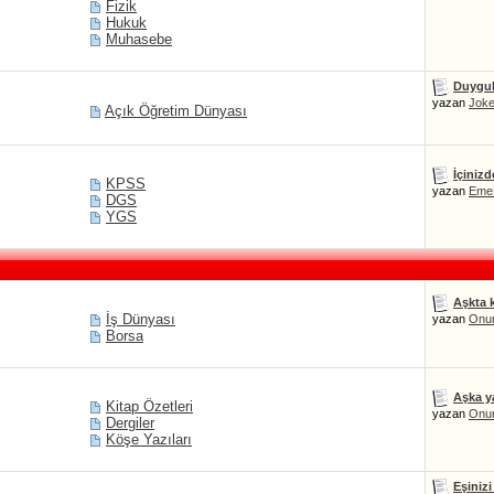
Fizik
Hukuk
Muhasebe
Duygula
yazan
Joke
Açık Öğretim Dünyası
İçinizd
KPSS
yazan
Eme
DGS
YGS
Aşkta 
İş Dünyası
yazan
Onu
Borsa
Aşka y
Kitap Özetleri
yazan
Onu
Dergiler
Köşe Yazıları
Eşiniz