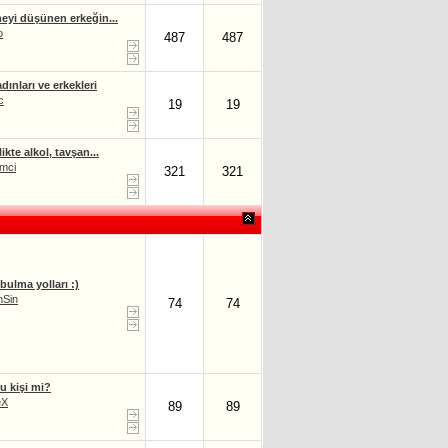
eyi düşünen erkeğin...
o
487
487
dınları ve erkekleri
c
19
19
ikte alkol, tavşan...
mci
321
321
 bulma yolları :)
mSin
74
74
u kişi mi?
eX
89
89