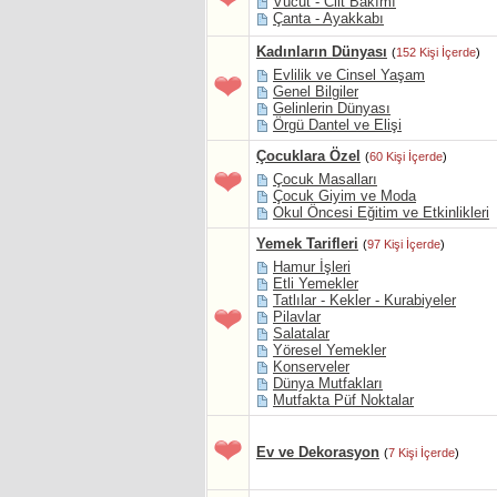
Vücut - Cilt Bakımı
Çanta - Ayakkabı
Kadınların Dünyası
(
152 Kişi İçerde
)
Evlilik ve Cinsel Yaşam
Genel Bilgiler
Gelinlerin Dünyası
Örgü Dantel ve Elişi
Çocuklara Özel
(
60 Kişi İçerde
)
Çocuk Masalları
Çocuk Giyim ve Moda
Okul Öncesi Eğitim ve Etkinlikleri
Yemek Tarifleri
(
97 Kişi İçerde
)
Hamur İşleri
Etli Yemekler
Tatlılar - Kekler - Kurabiyeler
Pilavlar
Salatalar
Yöresel Yemekler
Konserveler
Dünya Mutfakları
Mutfakta Püf Noktalar
Ev ve Dekorasyon
(
7 Kişi İçerde
)