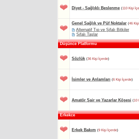
Diyet - Sağlıklı Beslenme
(
110 Kişi İç
Genel Sağlık ve Püf Noktalar
(
46 Kiş
Alternatif Tıp ve Şifalı Bitkiler
Şifalı Taşlar
Düşünce Platformu
Sözlük
(
36 Kişi İçerde
)
İsimler ve Anlamları
(
6 Kişi İçerde
)
Amatör Şair ve Yazarlar Köşesi
(
10 
Erkekce
Erkek Bakım
(
9 Kişi İçerde
)