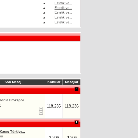
▲
Estetik ve...
▲
Estetik ve...
▲
Estetik ve...
▲
Estetik ve...
▲
Estetik ve...
Son Mesaj
Konular
Mesajlar
or'la Erokspor...
r
118.235
118.236
acır: Türkiye...
su
3.306
3.306