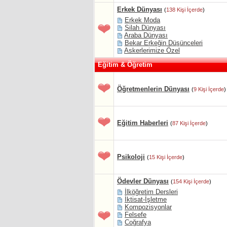
Erkek Dünyası
(
138 Kişi İçerde
)
Erkek Moda
Silah Dünyası
Araba Dünyası
Bekar Erkeğin Düşünceleri
Askerlerimize Özel
Eğitim & Öğretim
Öğretmenlerin Dünyası
(
9 Kişi İçerde
)
Eğitim Haberleri
(
87 Kişi İçerde
)
Psikoloji
(
15 Kişi İçerde
)
Ödevler Dünyası
(
154 Kişi İçerde
)
İlköğretim Dersleri
İktisat-İşletme
Kompozisyonlar
Felsefe
Coğrafya