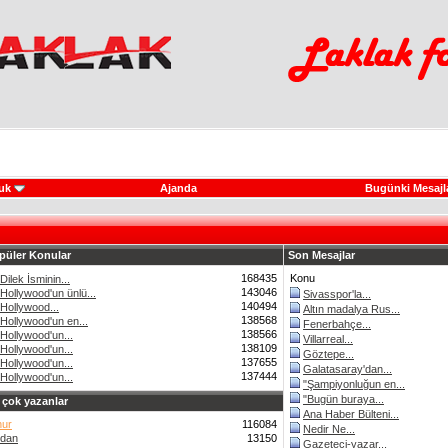
uk
Ajanda
Bugünki Mesajl
püler Konular
Son Mesajlar
168435
Konu
Dilek İsminin...
143046
Hollywood'un ünlü...
Sivasspor'la...
140494
Hollywood...
Altın madalya Rus...
138568
Hollywood'un en...
Fenerbahçe...
138566
Hollywood'un...
Villarreal...
138109
Hollywood'un...
Göztepe...
137655
Hollywood'un...
Galatasaray'dan...
137444
Hollywood'un...
"Şampiyonluğun en...
"Bugün buraya...
 çok yazanlar
Ana Haber Bülteni...
ur
116084
Nedir Ne...
dan
13150
Gazeteci-yazar...