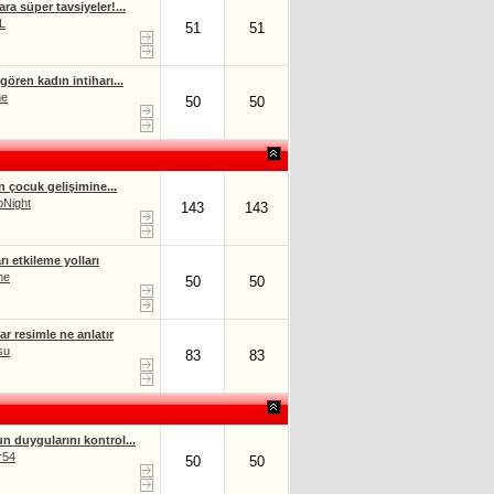
ra süper tavsiyeler!...
L
51
51
gören kadın intiharı...
he
50
50
n çocuk gelişimine...
Night
143
143
rı etkileme yolları
me
50
50
r resimle ne anlatır
su
83
83
n duygularını kontrol...
r54
50
50