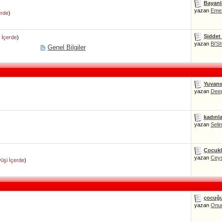
Bayanla
yazan
Eme
erde
)
Şiddet 
i İçerde
)
yazan
Bi'S
Genel Bilgiler
Yuvanı
yazan
Deep
kadınla
yazan
Seli
Çocukla
yazan
Cey
Kişi İçerde
)
çocuğu
yazan
Onu