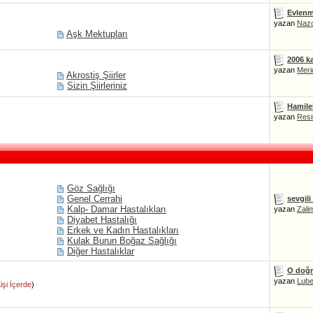
Evlenm
yazan
Naz
Aşk Mektupları
2006 ka
yazan
Meri
Akrostiş Şiirler
Sizin Şiirleriniz
Hamilel
yazan
Resi
Göz Sağlığı
Genel Cerrahi
sevgili
Kalp- Damar Hastalıkları
yazan
Zali
Diyabet Hastalığı
Erkek ve Kadın Hastalıkları
Kulak Burun Boğaz Sağlığı
Diğer Hastalıklar
O doğr
yazan
Lub
işi İçerde
)