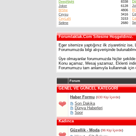
De
DeepNight
8338
Jo
Joker
6128
Bi
Bi'She
4806
Ce
Ceysu
3416
C
CeyLaN
3153
Se
Selime
2680
Forumlaklak.Com Sitesine Hoşgeldiniz.
Eger sitemize yaptığınız ilk ziyaretiniz ise,
Forumumuzda bilgi alışverişinde bulunabilme
Üye olmayanlar forumumuzda hiçbir şekilde
Konu açamaz, Mesaj yazamaz, Eklenti ind
Forumumuzu tam anlamıyla kullanmak için üye
Forum
GENEL VE GÜNCEL KATEGORİ
Haber Formu
(
630 Kişi İçerde
)
Son Dakika
Dünya Haberleri
Spor
Kadınca
Güzellik - Moda
(
96 Kişi İçerde
)