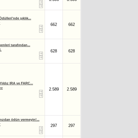
dülleri'nde şıklık...
y
662
662
nleri tarafından...
L
628
628
Yıldız IRA ve FARC...
me
2.589
2.589
nızdan ödün vermeyin!...
r
297
297