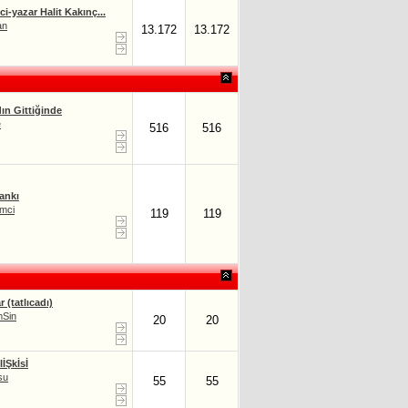
i-yazar Halit Kakınç...
an
13.172
13.172
ın Gittiğinde
e
516
516
ankı
mci
119
119
r (tatlıcadı)
mSin
20
20
lİŞkİsİ
su
55
55