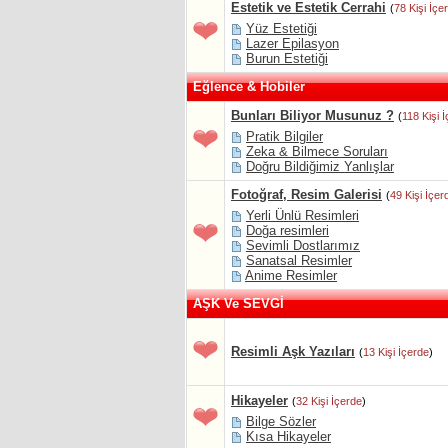
Estetik ve Estetik Cerrahi
(
78 Kişi İçe
Yüz Estetiği
Lazer Epilasyon
Burun Estetiği
Eğlence & Hobiler
Bunları Biliyor Musunuz ?
(
118 Kişi 
Pratik Bilgiler
Zeka & Bilmece Soruları
Doğru Bildiğimiz Yanlışlar
Fotoğraf, Resim Galerisi
(
49 Kişi İçer
Yerli Ünlü Resimleri
Doğa resimleri
Sevimli Dostlarımız
Sanatsal Resimler
Anime Resimler
AŞK Ve SEVGİ
Resimli Aşk Yazıları
(
13 Kişi İçerde
)
Hikayeler
(
32 Kişi İçerde
)
Bilge Sözler
Kısa Hikayeler