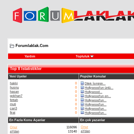
Forumlaklak.Com
Yardım
Topluluk
Top 8 Istatistikler
Yeni Uyeler
Popüler Konular
hakki
0
Dilek İsminin...
husnu
0
Hollywood'un ünlü...
hasan
0
Hollywood...
gokhan7
0
Hollywood'un en...
fettah
0
Hollywood'un...
muti
0
Hollywood'un...
can3
0
Hollywood'un...
firat
0
Hollywood'un...
En Fazla Konu Açanlar
En çok yazanlar
Onur
Onur
116096
aYdan
aYdan
13140