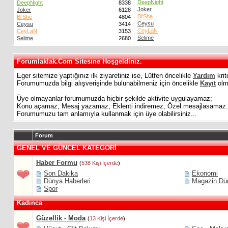
DeepNight
DeepNight
8338
Joker
Joker
6128
Bi'She
Bi'She
4804
Ceysu
Ceysu
3414
CeyLaN
CeyLaN
3153
Selime
Selime
2680
Forumlaklak.Com Sitesine Hoşgeldiniz.
Eger sitemize yaptığınız ilk ziyaretiniz ise, Lütfen öncelikle
Yardım
krit
Forumumuzda bilgi alışverişinde bulunabilmeniz için öncelikle
Kayıt
olma
Üye olmayanlar forumumuzda hiçbir şekilde aktivite uygulayamaz;
Konu açamaz, Mesaj yazamaz, Eklenti indiremez, Özel mesajlasamaz.
Forumumuzu tam anlamıyla kullanmak için üye olabilirsiniz...
Forum
GENEL VE GÜNCEL KATEGORİ
Haber Formu
(
538 Kişi İçerde
)
Son Dakika
Ekonomi
Dünya Haberleri
Magazin Dü
Spor
Kadınca
Güzellik - Moda
(
13 Kişi İçerde
)