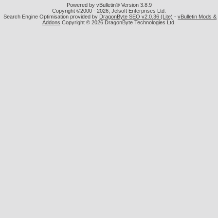
Powered by vBulletin® Version 3.8.9
Copyright ©2000 - 2026, Jelsoft Enterprises Ltd.
Search Engine Optimisation provided by
DragonByte SEO v2.0.36 (Lite)
-
vBulletin Mods &
Addons
Copyright © 2026 DragonByte Technologies Ltd.