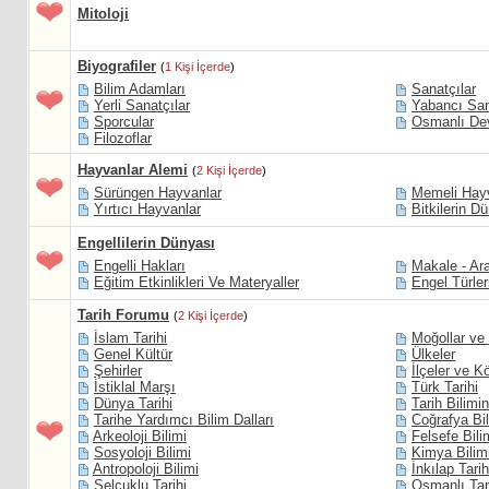
Mitoloji
Biyografiler
(
1 Kişi İçerde
)
Bilim Adamları
Sanatçılar
Yerli Sanatçılar
Yabancı San
Sporcular
Osmanlı Dev
Filozoflar
Hayvanlar Alemi
(
2 Kişi İçerde
)
Sürüngen Hayvanlar
Memeli Hay
Yırtıcı Hayvanlar
Bitkilerin D
Engellilerin Dünyası
Engelli Hakları
Makale - Ara
Eğitim Etkinlikleri Ve Materyaller
Engel Türler
Tarih Forumu
(
2 Kişi İçerde
)
İslam Tarihi
Moğollar ve 
Genel Kültür
Ülkeler
Şehirler
İlçeler ve K
İstiklal Marşı
Türk Tarihi
Dünya Tarihi
Tarih Bilimin
Tarihe Yardımcı Bilim Dalları
Coğrafya Bil
Arkeoloji Bilimi
Felsefe Bili
Sosyoloji Bilimi
Kimya Bilim
Antropoloji Bilimi
İnkılap Tarih
Selçuklu Tarihi
Osmanlı Tar