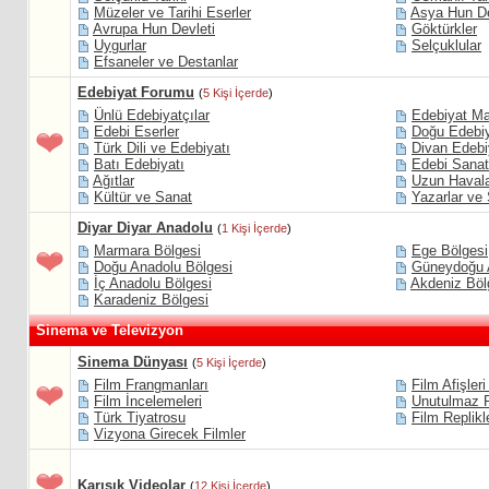
Müzeler ve Tarihi Eserler
Asya Hun De
Avrupa Hun Devleti
Göktürkler
Uygurlar
Selçuklular
Efsaneler ve Destanlar
Edebiyat Forumu
(
5 Kişi İçerde
)
Ünlü Edebiyatçılar
Edebiyat Ma
Edebi Eserler
Doğu Edebiy
Türk Dili ve Edebiyatı
Divan Edebi
Batı Edebiyatı
Edebi Sanat
Ağıtlar
Uzun Haval
Kültür ve Sanat
Yazarlar ve 
Diyar Diyar Anadolu
(
1 Kişi İçerde
)
Marmara Bölgesi
Ege Bölgesi
Doğu Anadolu Bölgesi
Güneydoğu 
İç Anadolu Bölgesi
Akdeniz Böl
Karadeniz Bölgesi
Sinema ve Televizyon
Sinema Dünyası
(
5 Kişi İçerde
)
Film Frangmanları
Film Afişleri
Film İncelemeleri
Unutulmaz F
Türk Tiyatrosu
Film Replikl
Vizyona Girecek Filmler
Karışık Videolar
(
12 Kişi İçerde
)