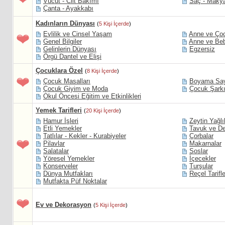
Vücut - Cilt Bakımı
Saç - Maky
Çanta - Ayakkabı
Kadınların Dünyası
(
5 Kişi İçerde
)
Evlilik ve Cinsel Yaşam
Anne ve Ço
Genel Bilgiler
Anne ve Beb
Gelinlerin Dünyası
Egzersiz
Örgü Dantel ve Elişi
Çocuklara Özel
(
8 Kişi İçerde
)
Çocuk Masalları
Boyama Say
Çocuk Giyim ve Moda
Çocuk Şarkı
Okul Öncesi Eğitim ve Etkinlikleri
Yemek Tarifleri
(
20 Kişi İçerde
)
Hamur İşleri
Zeytin Yağlı
Etli Yemekler
Tavuk ve De
Tatlılar - Kekler - Kurabiyeler
Çorbalar
Pilavlar
Makarnalar
Salatalar
Soslar
Yöresel Yemekler
İçecekler
Konserveler
Turşular
Dünya Mutfakları
Reçel Tarifle
Mutfakta Püf Noktalar
Ev ve Dekorasyon
(
5 Kişi İçerde
)