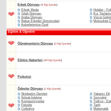
Erkek Dünyası
(
4 Kişi İçerde
)
Erkek Moda
Hobiler - Fob
Silah Dünyası
Kız Tavlama
Araba Dünyası
Vücut Geliş
Bekar Erkeğin Düşünceleri
Motosiklet 
Askerlerimize Özel
Eğitim & Öğretim
Öğretmenlerin Dünyası
(
2 Kişi İçerde
)
Eğitim Haberleri
(
44 Kişi İçerde
)
Psikoloji
Ödevler Dünyası
(
1 Kişi İçerde
)
İlköğretim Dersleri
Yabancı Dil
İktisat-İşletme
Sosyoloji
Kompozisyonlar
Türkçe - Ed
Felsefe
Tarih
Coğrafya
Matematik