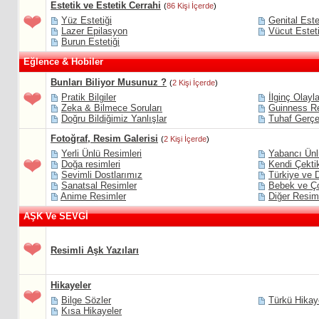
Estetik ve Estetik Cerrahi
(
86 Kişi İçerde
)
Yüz Estetiği
Genital Este
Lazer Epilasyon
Vücut Esteti
Burun Estetiği
Eğlence & Hobiler
Bunları Biliyor Musunuz ?
(
2 Kişi İçerde
)
Pratik Bilgiler
İlginç Olayl
Zeka & Bilmece Soruları
Guinness Re
Doğru Bildiğimiz Yanlışlar
Tuhaf Gerçe
Fotoğraf, Resim Galerisi
(
2 Kişi İçerde
)
Yerli Ünlü Resimleri
Yabancı Ünl
Doğa resimleri
Kendi Çektik
Sevimli Dostlarımız
Türkiye ve 
Sanatsal Resimler
Bebek ve Ço
Anime Resimler
Diğer Resim
AŞK Ve SEVGİ
Resimli Aşk Yazıları
Hikayeler
Bilge Sözler
Türkü Hikaye
Kısa Hikayeler