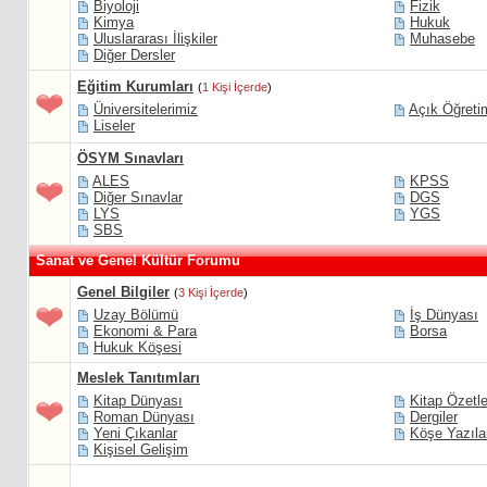
Biyoloji
Fizik
Kimya
Hukuk
Uluslararası İlişkiler
Muhasebe
Diğer Dersler
Eğitim Kurumları
(
1 Kişi İçerde
)
Üniversitelerimiz
Açık Öğreti
Liseler
ÖSYM Sınavları
ALES
KPSS
Diğer Sınavlar
DGS
LYS
YGS
SBS
Sanat ve Genel Kültür Forumu
Genel Bilgiler
(
3 Kişi İçerde
)
Uzay Bölümü
İş Dünyası
Ekonomi & Para
Borsa
Hukuk Köşesi
Meslek Tanıtımları
Kitap Dünyası
Kitap Özetle
Roman Dünyası
Dergiler
Yeni Çıkanlar
Köşe Yazıla
Kişisel Gelişim