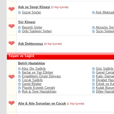
Aşk ve Sevgi Köşesi
(
2 Kişi İçerde
)
Güzel Sözler
Aşk Mektupl
Şiir Köşesi
Resimli Şiirler
Akrostiş Şiir
Ünlü Şairlerin Şiirleri
Sizin Şiirleri
Aşk Doktorunuz
(
6 Kişi İçerde
)
Yaşam ve Sağlık
Belirli Hastalıklar
Ağız Diş Sağlığı
Göz Sağlığı
İlaçlar ve Yan Etkileri
Genel Cerra
Engellilerin Özgür Dünyası
Kalp- Damar 
Çocuk Sağlığı
Diyabet Hast
Genel Bilgiler
Erkek ve Ka
Plastik Estetik Cerrahi
Kulak Burun
Ruh & Sinir Hastalıkları
Diğer Hastal
Aile & Aile Sorunları ve Çocuk
(
1 Kişi İçerde
)