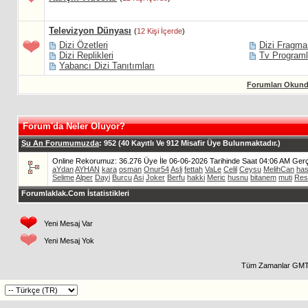
Televizyon Dünyası
(
12 Kişi İçerde
)
Dizi Özetleri
Dizi Fragma
Dizi Replikleri
Tv Programl
Yabancı Dizi Tanıtımları
Forumları Okund
Forum'da Neler Oluyor?
Şu An Forumumuzda
: 952 (40 Kayıtlı Ve 912 Misafir Üye Bulunmaktadır.)
Online Rekorumuz: 36.276 Üye İle 06-06-2026 Tarihinde Saat 04:06 AM Gerçe
aYdan
AYHAN
kara
osman
Onur54
Asli
fettah
VaLe
Celil
Ceysu
MelihCan
ha
Selime
Alper
Dayi
Burcu
Asi
Joker
Berfu
hakki
Meric
husnu
bitanem
muti
Res
Forumlaklak.Com İstatistikleri
Yeni Mesaj Var
Yeni Mesaj Yok
Tüm Zamanlar GMT 